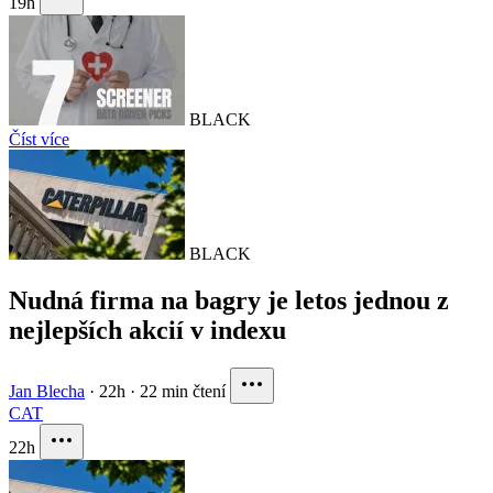
19h
BLACK
Číst více
BLACK
Nudná firma na bagry je letos jednou z
nejlepších akcií v indexu
Jan Blecha
·
22h
·
22 min čtení
CAT
22h