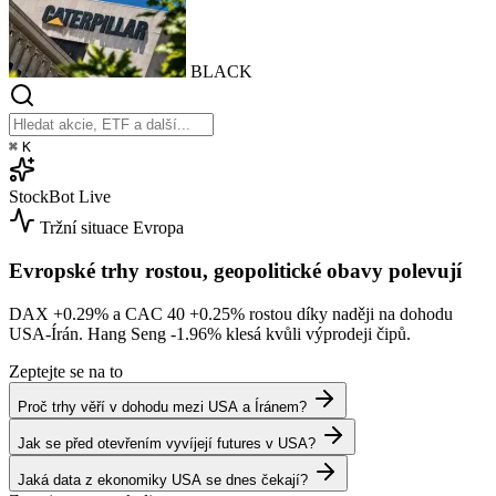
BLACK
⌘
K
StockBot
Live
Tržní situace
Evropa
Evropské trhy rostou, geopolitické obavy polevují
DAX
+0.29%
a CAC 40
+0.25%
rostou díky naději na dohodu
USA-Írán. Hang Seng
-1.96%
klesá kvůli výprodeji čipů.
Zeptejte se na to
Proč trhy věří v dohodu mezi USA a Íránem?
Jak se před otevřením vyvíjejí futures v USA?
Jaká data z ekonomiky USA se dnes čekají?