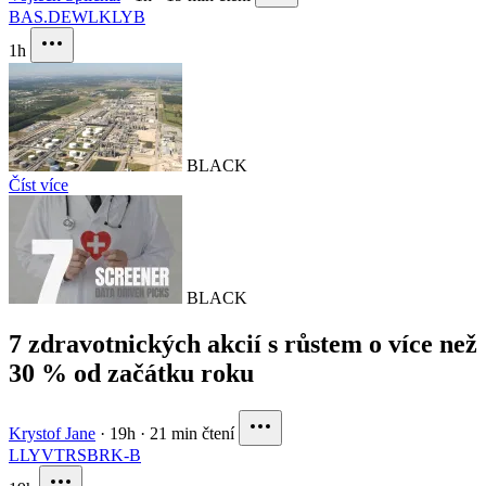
BAS.DE
WLK
LYB
1h
BLACK
Číst více
BLACK
7 zdravotnických akcií s růstem o více než
30 % od začátku roku
Krystof Jane
·
19h
·
21 min čtení
LLY
VTRS
BRK-B