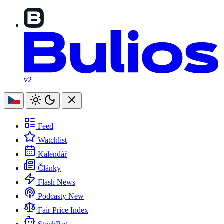
v2
Feed
Watchlist
Kalendář
Články
Flash News
Podcasty
New
Fair Price Index