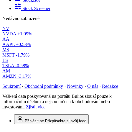
StockBot
Stock Screener
Nedávno zobrazené
NV
NVDA
+1.09%
AA
AAPL
+0.53%
MS
MSFT
-1.79%
TS
TSLA
-0.58%
AM
AMZN
-3.17%
Soukromí
·
Obchodní podmínky
·
Novinky
·
O nás
·
Redakce
Veškerá data poskytovaná na portálu Bulios slouží pouze k
informačním účelům a nejsou určena k obchodování nebo
investování.
Zjistit více
Přihlásit se
Přizpůsobte si svůj feed