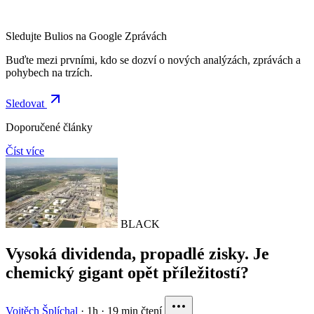
Sledujte Bulios na Google Zprávách
Buďte mezi prvními, kdo se dozví o nových analýzách, zprávách a
pohybech na trzích.
Sledovat
Doporučené články
Číst více
BLACK
Vysoká dividenda, propadlé zisky. Je
chemický gigant opět příležitostí?
Vojtěch Šplíchal
·
1h
·
19 min čtení