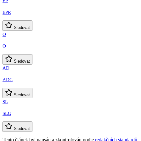
EP
EPR
Sledovat
O
O
Sledovat
AD
ADC
Sledovat
SL
SLG
Sledovat
Tento článek byl napsán a zkontrolován podle
redakčních standardů