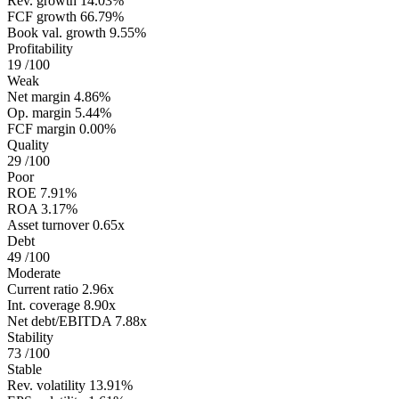
Rev. growth
14.03%
FCF growth
66.79%
Book val. growth
9.55%
Profitability
19
/100
Weak
Net margin
4.86%
Op. margin
5.44%
FCF margin
0.00%
Quality
29
/100
Poor
ROE
7.91%
ROA
3.17%
Asset turnover
0.65x
Debt
49
/100
Moderate
Current ratio
2.96x
Int. coverage
8.90x
Net debt/EBITDA
7.88x
Stability
73
/100
Stable
Rev. volatility
13.91%