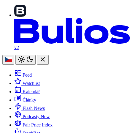
v2
Feed
Watchlist
Kalendář
Články
Flash News
Podcasty
New
Fair Price Index