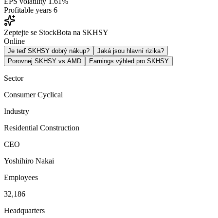
EPS volatility
1.61%
Profitable years
6
Zeptejte se StockBota na SKHSY
Online
Je teď SKHSY dobrý nákup?
Jaká jsou hlavní rizika?
Porovnej SKHSY vs AMD
Earnings výhled pro SKHSY
Sector
Consumer Cyclical
Industry
Residential Construction
CEO
Yoshihiro Nakai
Employees
32,186
Headquarters