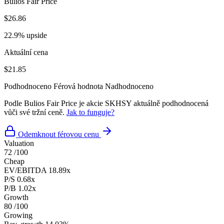
Bulios Fair Price
$26.86
22.9% upside
Aktuální cena
$21.85
Podhodnoceno
Férová hodnota
Nadhodnoceno
Podle Bulios Fair Price je akcie SKHSY aktuálně podhodnocená
vůči své tržní ceně.
Jak to funguje?
Odemknout férovou cenu
Valuation
72
/100
Cheap
EV/EBITDA
18.89x
P/S
0.68x
P/B
1.02x
Growth
80
/100
Growing