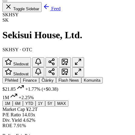
Feed
Toggle Sidebar
SKHSY
SK
Sekisui House, Ltd.
SKHSY · OTC
Sledovat
Sledovat
Přehled
Finance
Články
Flash News
Komunita
$21.85
+1.77%
(+$0.38)
1M
+2.25%
1M
6M
YTD
1Y
5Y
MAX
Market Cap
¥2.2T
P/E Ratio
14.03x
Div. Yield
4.62%
ROE
7.91%