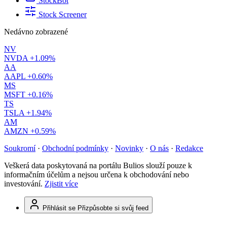
StockBot
Stock Screener
Nedávno zobrazené
NV
NVDA
+1.09%
AA
AAPL
+0.60%
MS
MSFT
+0.16%
TS
TSLA
+1.94%
AM
AMZN
+0.59%
Soukromí
·
Obchodní podmínky
·
Novinky
·
O nás
·
Redakce
Veškerá data poskytovaná na portálu Bulios slouží pouze k
informačním účelům a nejsou určena k obchodování nebo
investování.
Zjistit více
Přihlásit se
Přizpůsobte si svůj feed