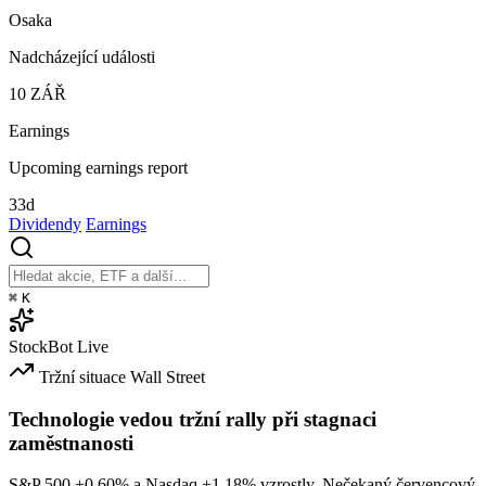
Osaka
Nadcházející události
10
ZÁŘ
Earnings
Upcoming earnings report
33d
Dividendy
Earnings
⌘
K
StockBot
Live
Tržní situace
Wall Street
Technologie vedou tržní rally při stagnaci
zaměstnanosti
S&P 500
+0.60%
a Nasdaq
+1.18%
vzrostly. Nečekaný červencový