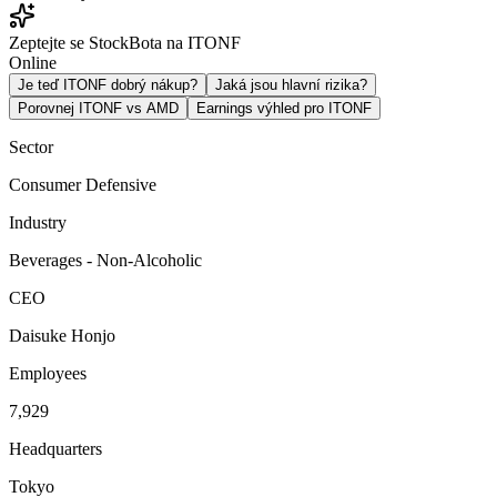
Zeptejte se StockBota na ITONF
Online
Je teď ITONF dobrý nákup?
Jaká jsou hlavní rizika?
Porovnej ITONF vs AMD
Earnings výhled pro ITONF
Sector
Consumer Defensive
Industry
Beverages - Non-Alcoholic
CEO
Daisuke Honjo
Employees
7,929
Headquarters
Tokyo