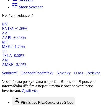
StockBot
Stock Screener
Nedávno zobrazené
NV
NVDA
+1.09%
AA
AAPL
+0.53%
MS
MSFT
-1.79%
TS
TSLA
-0.58%
AM
AMZN
-3.17%
Soukromí
·
Obchodní podmínky
·
Novinky
·
O nás
·
Redakce
Veškerá data poskytovaná na portálu Bulios slouží pouze k
informačním účelům a nejsou určena k obchodování nebo
investování.
Zjistit více
Přihlásit se
Přizpůsobte si svůj feed