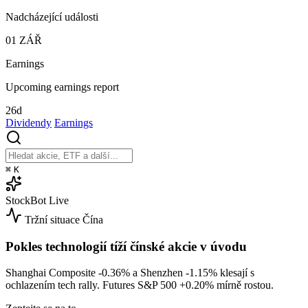
Nadcházející události
01
ZÁŘ
Earnings
Upcoming earnings report
26d
Dividendy
Earnings
⌘
K
StockBot
Live
Tržní situace
Čína
Pokles technologií tíží čínské akcie v úvodu
Shanghai Composite
-0.36%
a Shenzhen
-1.15%
klesají s
ochlazením tech rally. Futures S&P 500
+0.20%
mírně rostou.