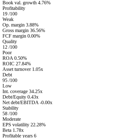
Book val. growth
4.76%
Profitability
19
/100
Weak
Op. margin
3.88%
Gross margin
36.56%
FCF margin
0.00%
Quality
12
/100
Poor
ROA
0.50%
ROIC
27.84%
Asset turnover
1.05x
Debt
95
/100
Low
Int. coverage
34.25x
Debt/Equity
0.43x
Net debt/EBITDA
-0.00x
Stability
58
/100
Moderate
EPS volatility
22.28%
Beta
1.78x
Profitable years
6