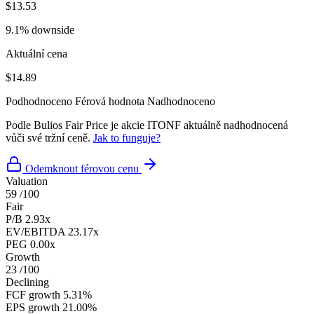
$13.53
9.1% downside
Aktuální cena
$14.89
Podhodnoceno
Férová hodnota
Nadhodnoceno
Podle Bulios Fair Price je akcie ITONF aktuálně nadhodnocená
vůči své tržní ceně.
Jak to funguje?
Odemknout férovou cenu
Valuation
59
/100
Fair
P/B
2.93x
EV/EBITDA
23.17x
PEG
0.00x
Growth
23
/100
Declining
FCF growth
5.31%
EPS growth
21.00%