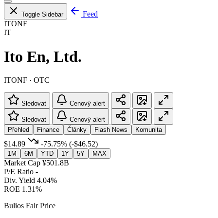
Feed
Toggle Sidebar
ITONF
IT
Ito En, Ltd.
ITONF · OTC
Sledovat
Cenový alert
Sledovat
Cenový alert
Přehled
Finance
Články
Flash News
Komunita
$14.89
-75.75%
(-$46.52)
1M
6M
YTD
1Y
5Y
MAX
Market Cap
¥501.8B
P/E Ratio
-
Div. Yield
4.04%
ROE
1.31%
Bulios Fair Price