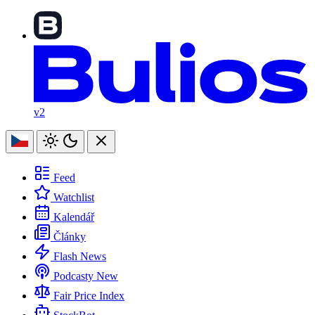
v2
Feed
Watchlist
Kalendář
Články
Flash News
Podcasty
New
Fair Price Index