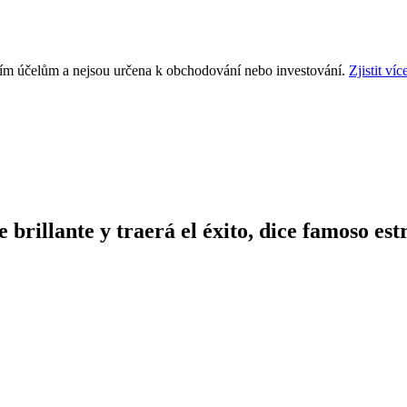
ním účelům a nejsou určena k obchodování nebo investování.
Zjistit víc
brillante y traerá el éxito, dice famoso est