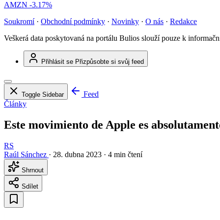
AMZN
-3.17%
Soukromí
·
Obchodní podmínky
·
Novinky
·
O nás
·
Redakce
Veškerá data poskytovaná na portálu Bulios slouží pouze k informač
Přihlásit se
Přizpůsobte si svůj feed
Feed
Toggle Sidebar
Články
Este movimiento de Apple es absolutamente 
RS
Raúl Sánchez
·
28. dubna 2023
·
4 min čtení
Shrnout
Sdílet