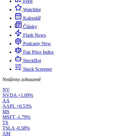
Feed
Watchlist
Kalendář
Články
Flash News
Podcasty
New
Fair Price Index
StockBot
Stock Screener
Nedávno zobrazené
NV
NVDA
+1.09%
AA
AAPL
+0.53%
MS
MSFT
-1.79%
TS
TSLA
-0.58%
AM