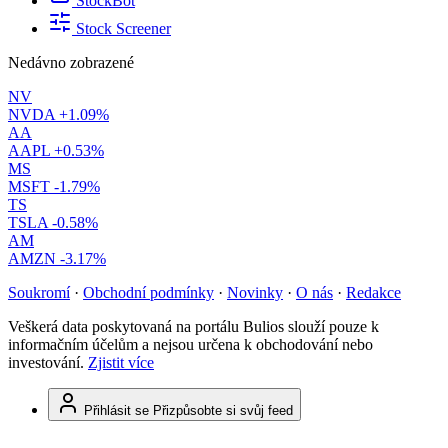
StockBot
Stock Screener
Nedávno zobrazené
NV
NVDA
+1.09%
AA
AAPL
+0.53%
MS
MSFT
-1.79%
TS
TSLA
-0.58%
AM
AMZN
-3.17%
Soukromí
·
Obchodní podmínky
·
Novinky
·
O nás
·
Redakce
Veškerá data poskytovaná na portálu Bulios slouží pouze k
informačním účelům a nejsou určena k obchodování nebo
investování.
Zjistit více
Přihlásit se
Přizpůsobte si svůj feed