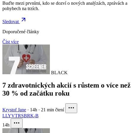
Buďte mezi prvními, kdo se dozví o nových analýzách, zprávách a
pohybech na trzích.
Sledovat
Doporučené články
Číst více
BLACK
7 zdravotnických akcií s růstem o více než
30 % od začátku roku
Krystof Jane
·
14h
·
21 min čtení
LLY
VTRS
BRK-B
14h