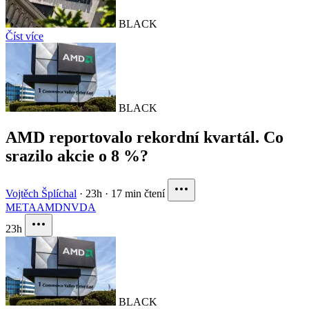
BLACK
Číst více
BLACK
AMD reportovalo rekordní kvartál. Co
srazilo akcie o 8 %?
Vojtěch Šplíchal
·
23h
·
17 min čtení
META
AMD
NVDA
23h
BLACK