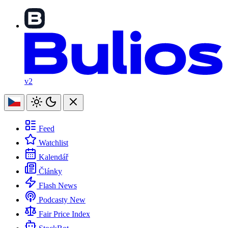
v2
Feed
Watchlist
Kalendář
Články
Flash News
Podcasty
New
Fair Price Index