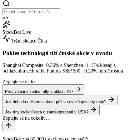
⌘
K
StockBot
Live
Tržní situace
Čína
Pokles technologií tíží čínské akcie v úvodu
Shanghai Composite
-0.36%
a Shenzhen
-1.15%
klesají s
ochlazením tech rally. Futures S&P 500
+0.20%
mírně rostou.
Zeptejte se na to
Proč v Asii chladne rally v oblasti AI?
Jak dohoda o Hormuzském průlivu ovlivňuje ceny ropy?
Jak trhy ovlivní data o zaměstnanosti v USA?
StockBot zná 80,000+ akcií po celém světě