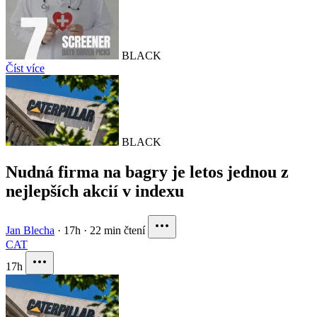
BLACK
Číst více
BLACK
Nudná firma na bagry je letos jednou z
nejlepších akcií v indexu
Jan Blecha
·
17h
·
22 min čtení
CAT
17h