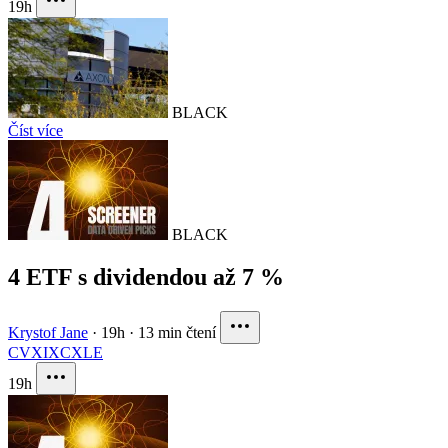
19h
BLACK
Číst více
BLACK
4 ETF s dividendou až 7 %
Krystof Jane
·
19h
·
13 min čtení
CVX
IXC
XLE
19h