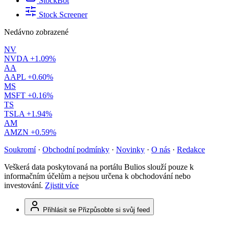
StockBot
Stock Screener
Nedávno zobrazené
NV
NVDA
+1.09%
AA
AAPL
+0.60%
MS
MSFT
+0.16%
TS
TSLA
+1.94%
AM
AMZN
+0.59%
Soukromí
·
Obchodní podmínky
·
Novinky
·
O nás
·
Redakce
Veškerá data poskytovaná na portálu Bulios slouží pouze k
informačním účelům a nejsou určena k obchodování nebo
investování.
Zjistit více
Přihlásit se
Přizpůsobte si svůj feed