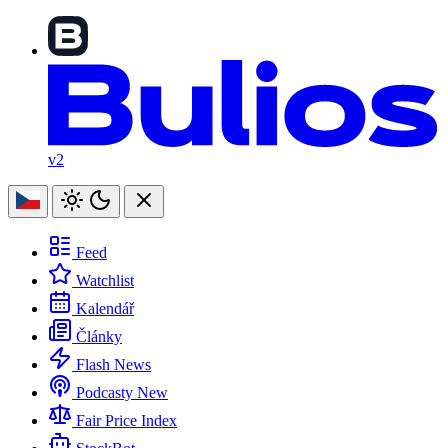
v2
Feed
Watchlist
Kalendář
Články
Flash News
Podcasty
New
Fair Price Index