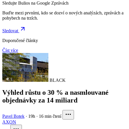
Sledujte Bulios na Google Zprávách
Buďte mezi prvními, kdo se dozví o nových analýzách, zprávách a
pohybech na trzích.
Sledovat
Doporučené články
Číst více
BLACK
Výhled růstu o 30 % a nasmlouvané
objednávky za 14 miliard
Pavel Botek
·
19h
·
16 min čtení
AXON