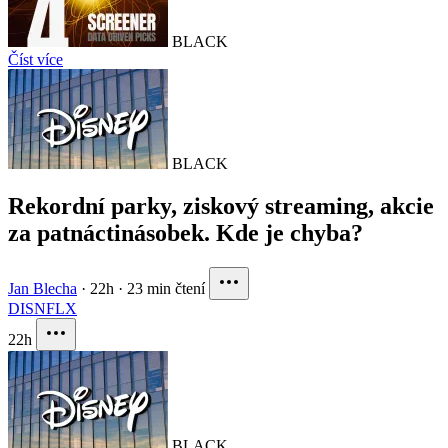
BLACK
Číst více
BLACK
Rekordní parky, ziskový streaming, akcie
za patnáctinásobek. Kde je chyba?
Jan Blecha
·
22h
·
23 min čtení
DIS
NFLX
22h
BLACK