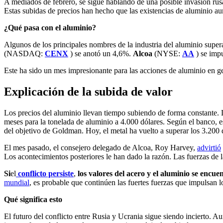
A mediados de febrero, se sigue hablando de una posible invasión rus
Estas subidas de precios han hecho que las existencias de aluminio a
¿Qué pasa con el aluminio?
Algunos de los principales nombres de la industria del aluminio supe
(NASDAQ:
CENX
) se anotó un 4,6%.
Alcoa
(NYSE:
AA
) se impu
Este ha sido un mes impresionante para las acciones de aluminio en 
Explicación de la subida de valor
Los precios del aluminio llevan tiempo subiendo de forma constante
meses para la tonelada de aluminio a 4.000 dólares. Según el banco, 
del objetivo de Goldman. Hoy, el metal ha vuelto a superar los 3.200 d
El mes pasado, el consejero delegado de Alcoa, Roy Harvey,
advirtió
Los acontecimientos posteriores le han dado la razón. Las fuerzas de 
Si
el
conflicto persiste
,
los valores del acero y el aluminio se encue
mundial
, es probable que continúen las fuertes fuerzas que impulsan lo
Qué significa esto
El futuro del conflicto entre Rusia y Ucrania sigue siendo incierto.