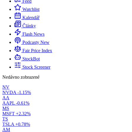
Feed
Watchlist
Kalendář
Články
Flash News
Podcasty
New
Fair Price Index
StockBot
Stock Screener
Nedávno zobrazené
NV
NVDA
-1.15%
AA
AAPL
-0.61%
MS
MSFT
+2.32%
TS
TSLA
+0.78%
AM