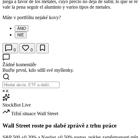
juega a favor de los metales, cuyo precio no deja de subir, lo que se re
vale la pena seguir el aluminio y varios tipos de metales.
Máte v portfóliu nejaké kovy?
ÁNO
NIE
0
0
Žádné komentáře
Buďte první, kdo sdílí své myšlenky.
⌘
K
StockBot
Live
Tržní situace
Wall Street
Wall Street roste po slabé zprávě z trhu práce
S&P 500
+0.20%
a Nasdaq
+0.50%
rostou, pokles zaměstnanosti mírn