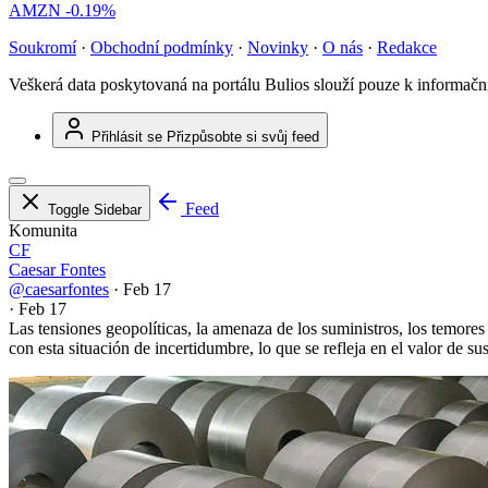
AMZN
-0.19%
Soukromí
·
Obchodní podmínky
·
Novinky
·
O nás
·
Redakce
Veškerá data poskytovaná na portálu Bulios slouží pouze k informač
Přihlásit se
Přizpůsobte si svůj feed
Feed
Toggle Sidebar
Komunita
CF
Caesar Fontes
@caesarfontes
·
Feb 17
·
Feb 17
Las tensiones geopolíticas, la amenaza de los suministros, los temore
con esta situación de incertidumbre, lo que se refleja en el valor de su