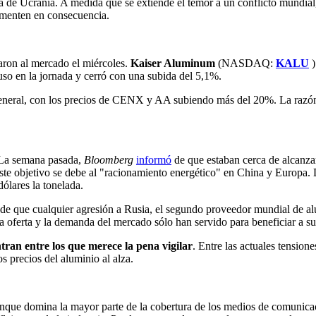
a de Ucrania. A medida que se extiende el temor a un conflicto mundial
umenten en consecuencia.
raron al mercado el miércoles.
Kaiser Aluminum
(NASDAQ:
KALU
)
so en la jornada y cerró con una subida del 5,1%.
general, con los precios de CENX y AA subiendo más del 20%. La razón 
. La semana pasada,
Bloomberg
informó
de que estaban cerca de alcanza
este objetivo se debe al "racionamiento energético" en China y Europa.
ólares la tonelada.
de que cualquier agresión a Rusia, el segundo proveedor mundial de al
la oferta y la demanda del mercado sólo han servido para beneficiar a su
ntran entre los que merece la pena vigilar
. Entre las actuales tension
s precios del aluminio al alza.
 Aunque domina la mayor parte de la cobertura de los medios de comunic