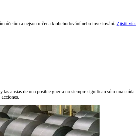
ním účelům a nejsou určena k obchodování nebo investování.
Zjistit víc
s y las ansias de una posible guerra no siempre significan sólo una caíd
s acciones.