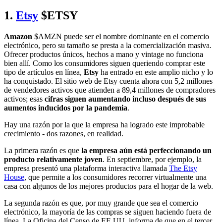
1.
Etsy
$ETSY
Amazon
$AMZN
puede ser el nombre dominante en el comercio
electrónico, pero su tamaño se presta a la comercialización masiva.
Ofrecer productos únicos, hechos a mano y vintage no funciona
bien allí. Como los consumidores siguen queriendo comprar este
tipo de artículos en línea,
Etsy
ha entrado en este amplio nicho y lo
ha conquistado. El sitio web de Etsy cuenta ahora con 5,2 millones
de vendedores activos que atienden a 89,4 millones de compradores
activos; esas
cifras siguen aumentando incluso después de sus
aumentos inducidos por la pandemia
.
Hay una razón por la que la empresa ha logrado este improbable
crecimiento - dos razones, en realidad.
La primera razón es que
la empresa aún está perfeccionando un
producto relativamente joven
. En septiembre, por ejemplo, la
empresa presentó una plataforma interactiva llamada
The Etsy
House
, que permite a los consumidores recorrer virtualmente una
casa con algunos de los mejores productos para el hogar de la web.
La segunda razón es que, por muy grande que sea el comercio
electrónico, la mayoría de las compras se siguen haciendo fuera de
línea. La Oficina del Censo de EE.UU. informa de que en el tercer