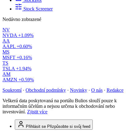
StockBot
Stock Screener
Nedávno zobrazené
NV
NVDA
+1.09%
AA
AAPL
+0.60%
MS
MSFT
+0.16%
TS
TSLA
+1.94%
AM
AMZN
+0.59%
Soukromí
·
Obchodní podmínky
·
Novinky
·
O nás
·
Redakce
Veškerá data poskytovaná na portálu Bulios slouží pouze k
informačním účelům a nejsou určena k obchodování nebo
investování.
Zjistit více
Přihlásit se
Přizpůsobte si svůj feed