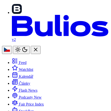
v2
Feed
Watchlist
Kalendář
Články
Flash News
Podcasty
New
Fair Price Index