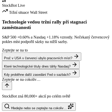
StockBot
Live
Tržní situace
Wall Street
Technologie vedou tržní rally při stagnaci
zaměstnanosti
S&P 500
+0.60%
a Nasdaq
+1.18%
vzrostly. Nečekaný červencový
pokles míst podpořil sázky na nižší sazby.
Zeptejte se na to
Proč v USA v červenci ubylo pracovních míst?
Které technologické tituly dnes táhly Nasdaq?
Kdy proběhne další zasedání Fed o sazbách?
StockBot zná 80,000+ akcií po celém světě
Hledejte nebo se zeptejte na cokoliv…