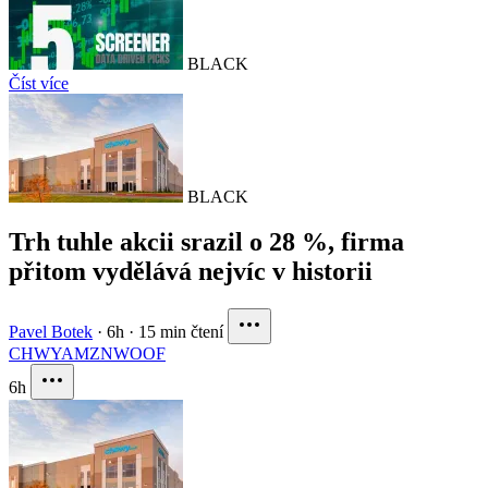
BLACK
Číst více
BLACK
Trh tuhle akcii srazil o 28 %, firma
přitom vydělává nejvíc v historii
Pavel Botek
·
6h
·
15 min čtení
CHWY
AMZN
WOOF
6h