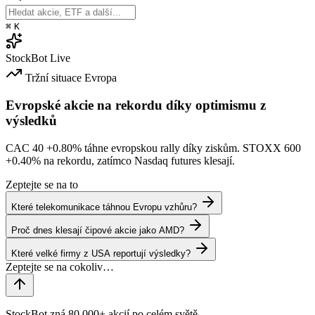
⌘
K
StockBot
Live
Tržní situace
Evropa
Evropské akcie na rekordu díky optimismu z
výsledků
CAC 40
+0.80%
táhne evropskou rally díky ziskům. STOXX 600
+0.40%
na rekordu, zatímco Nasdaq futures klesají.
Zeptejte se na to
Které telekomunikace táhnou Evropu vzhůru?
Proč dnes klesají čipové akcie jako AMD?
Které velké firmy z USA reportují výsledky?
StockBot zná 80,000+ akcií po celém světě