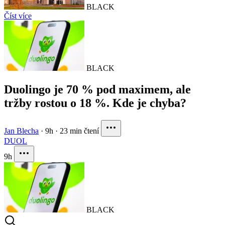
BLACK
Číst více
BLACK
Duolingo je 70 % pod maximem, ale
tržby rostou o 18 %. Kde je chyba?
Jan Blecha
·
9h
·
23 min čtení
DUOL
9h
BLACK