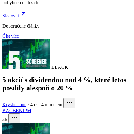
pohybech na trzích.
Sledovat
Doporučené články
Číst více
BLACK
5 akcií s dividendou nad 4 %, které letos
posílily alespoň o 20 %
Krystof Jane
·
4h
·
14 min čtení
BAC
BEN
JPM
4h