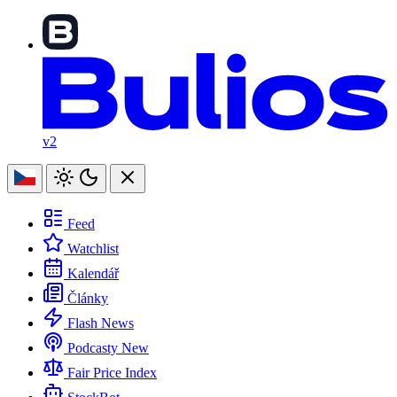
v2
Feed
Watchlist
Kalendář
Články
Flash News
Podcasty
New
Fair Price Index