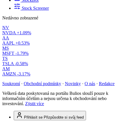
StockBot
Stock Screener
Nedávno zobrazené
NV
NVDA
+1.09%
AA
AAPL
+0.53%
MS
MSFT
-1.79%
TS
TSLA
-0.58%
AM
AMZN
-3.17%
Soukromí
·
Obchodní podmínky
·
Novinky
·
O nás
·
Redakce
Veškerá data poskytovaná na portálu Bulios slouží pouze k
informačním účelům a nejsou určena k obchodování nebo
investování.
Zjistit více
Přihlásit se
Přizpůsobte si svůj feed