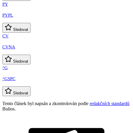
PY
PYPL
Sledovat
CV
CVNA
Sledovat
^G
^GSPC
Sledovat
Tento článek byl napsán a zkontrolován podle
redakčních standardů
Bulios.