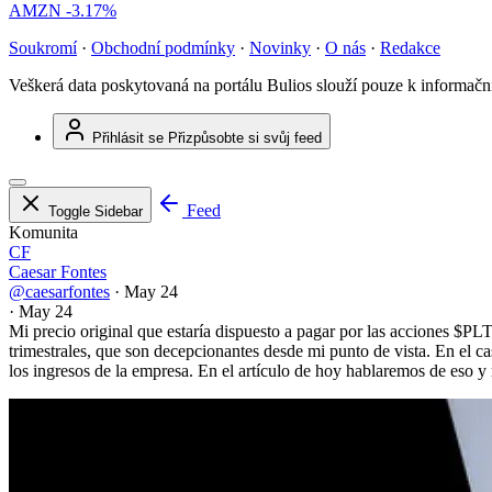
AMZN
-3.17%
Soukromí
·
Obchodní podmínky
·
Novinky
·
O nás
·
Redakce
Veškerá data poskytovaná na portálu Bulios slouží pouze k informač
Přihlásit se
Přizpůsobte si svůj feed
Feed
Toggle Sidebar
Komunita
CF
Caesar Fontes
@caesarfontes
·
May 24
·
May 24
Mi precio original que estaría dispuesto a pagar por las acciones
$PL
trimestrales, que son decepcionantes desde mi punto de vista. En el c
los ingresos de la empresa. En el artículo de hoy hablaremos de eso 