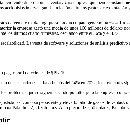
está perdiendo dinero con las ventas. Una empresa que tiene constanteme
 accionistas intervengan. La relación entre los gastos de explotación y 
tes de venta y marketing que se producen para generar ingresos. En los
anterior la empresa gastó una media de unos 160 millones de dólares po
nte los últimos cuatro trimestres, oscilando entre el 36% y el 43%.
escalabilidad. La venta de software y soluciones de análisis predictivo 
 a pagar por las acciones de
$PLTR
.
 precio de sus acciones ha bajado más del 54% en 2022, los inversores s
e los problemas que se siguen pasando por alto, pero la empresa, como 
ajustada, así como su persistente y elevado ratio de gastos de ventas/c
 para Palantir a 2,50-3 dólares. A un precio de 2,50 dólares, Palantir s
ntir