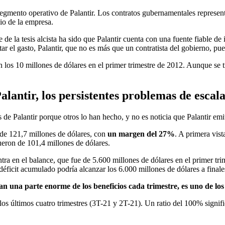
 segmento operativo de Palantir. Los contratos gubernamentales represe
io de la empresa.
e la tesis alcista ha sido que Palantir cuenta con una fuente fiable de i
r el gasto, Palantir, que no es más que un contratista del gobierno, pue
los 10 millones de dólares en el primer trimestre de 2012. Aunque se tr
alantir, los persistentes problemas de escal
de Palantir porque otros lo han hecho, y no es noticia que Palantir emi
 de 121,7 millones de dólares, con
un margen del 27%
. A primera vis
ueron de 101,4 millones de dólares.
ra en el balance, que fue de 5.600 millones de dólares en el primer tri
déficit acumulado podría alcanzar los 6.000 millones de dólares a finale
levan una parte enorme de los beneficios cada trimestre, es uno de l
los últimos cuatro trimestres (3T-21 y 2T-21). Un ratio del 100% signif