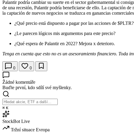
Palantir podría cambiar su suerte en el sector gubernamental si consigu
de una recesión, Palantir podría beneficiarse de ello. La captación d
la captación de nuevos negocios se traduzca en ganancias comerciales 
¿Qué precio está dispuesto a pagar por las acciones de
$PLTR
?
¿Le parecen lógicos mis argumentos para este precio?
¿Qué espera de Palantir en 2022? Mejora x deterioro.
Tenga en cuenta que esto no es un asesoramiento financiero. Toda inv
0
0
Žádné komentáře
Buďte první, kdo sdílí své myšlenky.
⌘
K
StockBot
Live
Tržní situace
Evropa