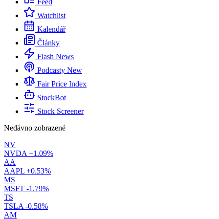
Feed
Watchlist
Kalendář
Články
Flash News
Podcasty
New
Fair Price Index
StockBot
Stock Screener
Nedávno zobrazené
NV
NVDA
+1.09%
AA
AAPL
+0.53%
MS
MSFT
-1.79%
TS
TSLA
-0.58%
AM