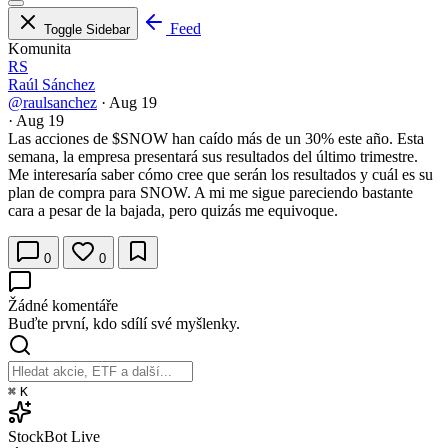
Feed
Toggle Sidebar
Komunita
RS
Raúl Sánchez
@raulsanchez
·
Aug 19
·
Aug 19
Las acciones de
$SNOW
han caído más de un 30% este año. Esta
semana, la empresa presentará sus resultados del último trimestre.
Me interesaría saber cómo cree que serán los resultados y cuál es su
plan de compra para SNOW. A mi me sigue pareciendo bastante
cara a pesar de la bajada, pero quizás me equivoque.
0
0
Žádné komentáře
Buďte první, kdo sdílí své myšlenky.
⌘
K
StockBot
Live