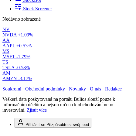
StockBot
Stock Screener
Nedávno zobrazené
NV
NVDA
+1.09%
AA
AAPL
+0.53%
MS
MSFT
-1.79%
TS
TSLA
-0.58%
AM
AMZN
-3.17%
Soukromí
·
Obchodní podmínky
·
Novinky
·
O nás
·
Redakce
Veškerá data poskytovaná na portálu Bulios slouží pouze k
informačním účelům a nejsou určena k obchodování nebo
investování.
Zjistit více
Přihlásit se
Přizpůsobte si svůj feed