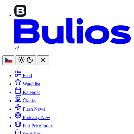
v2
Feed
Watchlist
Kalendář
Články
Flash News
Podcasty
New
Fair Price Index