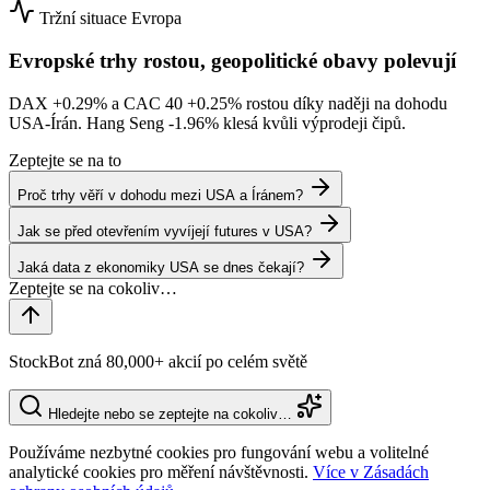
Tržní situace
Evropa
Evropské trhy rostou, geopolitické obavy polevují
DAX
+0.29%
a CAC 40
+0.25%
rostou díky naději na dohodu
USA-Írán. Hang Seng
-1.96%
klesá kvůli výprodeji čipů.
Zeptejte se na to
Proč trhy věří v dohodu mezi USA a Íránem?
Jak se před otevřením vyvíjejí futures v USA?
Jaká data z ekonomiky USA se dnes čekají?
StockBot zná 80,000+ akcií po celém světě
Hledejte nebo se zeptejte na cokoliv…
Používáme nezbytné cookies pro fungování webu a volitelné
analytické cookies pro měření návštěvnosti.
Více v Zásadách