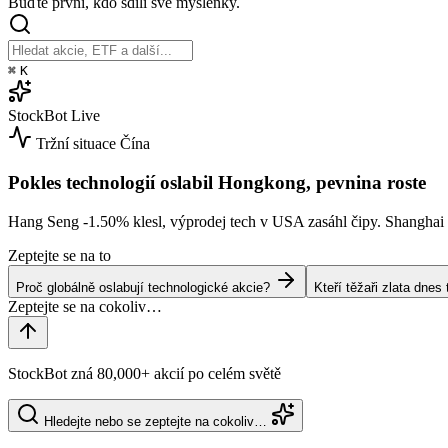
Buďte první, kdo sdílí své myšlenky.
⌘
K
StockBot
Live
Tržní situace
Čína
Pokles technologií oslabil Hongkong, pevnina roste
Hang Seng
-1.50%
klesl, výprodej tech v USA zasáhl čipy. Shangha
Zeptejte se na to
Proč globálně oslabují technologické akcie?
Kteří těžaři zlata dne
StockBot zná 80,000+ akcií po celém světě
Hledejte nebo se zeptejte na cokoliv…