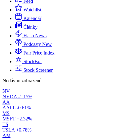
Feed
Watchlist
Kalendář
Články
Flash News
Podcasty
New
Fair Price Index
StockBot
Stock Screener
Nedávno zobrazené
NV
NVDA
-1.15%
AA
AAPL
-0.61%
MS
MSFT
+2.32%
TS
TSLA
+0.78%
AM