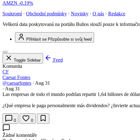
AMZN
-0.19%
Soukromí
·
Obchodní podmínky
·
Novinky
·
O nás
·
Redakce
Veškerá data poskytovaná na portálu Bulios slouží pouze k informač
Přihlásit se
Přizpůsobte si svůj feed
Feed
Toggle Sidebar
Komunita
CF
Caesar Fontes
@caesarfontes
·
Aug 31
·
Aug 31
Las empresas de todo el mundo podrían repartir 1,64 billones de dólar
¿Qué empresa le paga personalmente más dividendos? ¿Invierte actua
0
0
Žádné komentáře