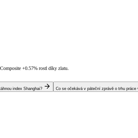
i Composite
+0.57%
rostl díky zlatu.
s táhnou index Shanghai?
Co se očekává v páteční zprávě o trhu práce