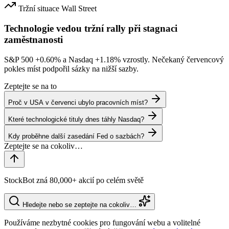
Tržní situace
Wall Street
Technologie vedou tržní rally při stagnaci
zaměstnanosti
S&P 500
+0.60%
a Nasdaq
+1.18%
vzrostly. Nečekaný červencový
pokles míst podpořil sázky na nižší sazby.
Zeptejte se na to
Proč v USA v červenci ubylo pracovních míst?
Které technologické tituly dnes táhly Nasdaq?
Kdy proběhne další zasedání Fed o sazbách?
StockBot zná 80,000+ akcií po celém světě
Hledejte nebo se zeptejte na cokoliv…
Používáme nezbytné cookies pro fungování webu a volitelné