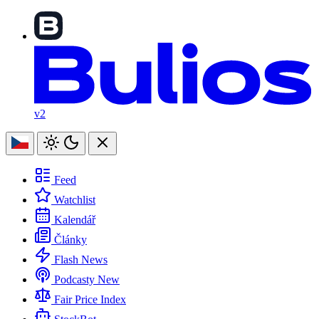
v2
Feed
Watchlist
Kalendář
Články
Flash News
Podcasty
New
Fair Price Index