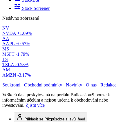
StockBot
Stock Screener
Nedávno zobrazené
NV
NVDA
+1.09%
AA
AAPL
+0.53%
MS
MSFT
-1.79%
TS
TSLA
-0.58%
AM
AMZN
-3.17%
Soukromí
·
Obchodní podmínky
·
Novinky
·
O nás
·
Redakce
Veškerá data poskytovaná na portálu Bulios slouží pouze k
informačním účelům a nejsou určena k obchodování nebo
investování.
Zjistit více
Přihlásit se
Přizpůsobte si svůj feed