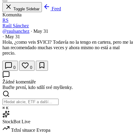
Feed
Toggle Sidebar
Komunita
RS
Raúl Sánchez
@raulsanchez
·
May 31
·
May 31
Hola, ¿como veis
$VICI
? Todavía no la tengo en cartera, pero me la
han recomendado muchas veces y ahora mismo no está a mal
precio.
0
0
Žádné komentáře
Buďte první, kdo sdílí své myšlenky.
⌘
K
StockBot
Live
Tržní situace
Evropa