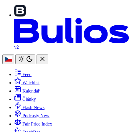
v2
Feed
Watchlist
Kalendář
Články
Flash News
Podcasty
New
Fair Price Index