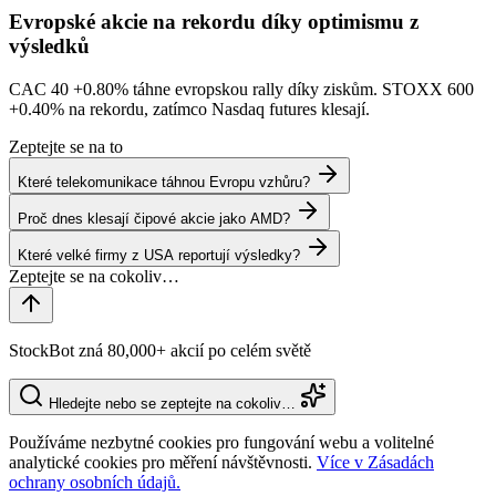
Evropské akcie na rekordu díky optimismu z
výsledků
CAC 40
+0.80%
táhne evropskou rally díky ziskům. STOXX 600
+0.40%
na rekordu, zatímco Nasdaq futures klesají.
Zeptejte se na to
Které telekomunikace táhnou Evropu vzhůru?
Proč dnes klesají čipové akcie jako AMD?
Které velké firmy z USA reportují výsledky?
StockBot zná 80,000+ akcií po celém světě
Hledejte nebo se zeptejte na cokoliv…
Používáme nezbytné cookies pro fungování webu a volitelné
analytické cookies pro měření návštěvnosti.
Více v Zásadách
ochrany osobních údajů.