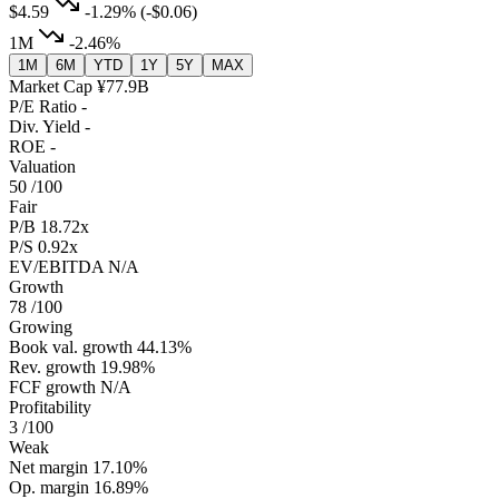
$4.59
-1.29%
(-$0.06)
1M
-2.46%
1M
6M
YTD
1Y
5Y
MAX
Market Cap
¥77.9B
P/E Ratio
-
Div. Yield
-
ROE
-
Valuation
50
/100
Fair
P/B
18.72x
P/S
0.92x
EV/EBITDA
N/A
Growth
78
/100
Growing
Book val. growth
44.13%
Rev. growth
19.98%
FCF growth
N/A
Profitability
3
/100
Weak
Net margin
17.10%
Op. margin
16.89%