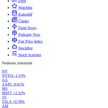
Feed
Watchlist
Kalendář
Články
Flash News
Podcasty
New
Fair Price Index
StockBot
Stock Screener
Nedávno zobrazené
NV
NVDA
-1.15%
AA
AAPL
-0.61%
MS
MSFT
+2.32%
TS
TSLA
+0.78%
AM