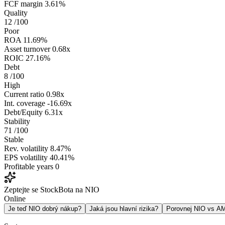
FCF margin
3.61%
Quality
12
/100
Poor
ROA
11.69%
Asset turnover
0.68x
ROIC
27.16%
Debt
8
/100
High
Current ratio
0.98x
Int. coverage
-16.69x
Debt/Equity
6.31x
Stability
71
/100
Stable
Rev. volatility
8.47%
EPS volatility
40.41%
Profitable years
0
Zeptejte se StockBota na NIO
Online
Je teď NIO dobrý nákup?
Jaká jsou hlavní rizika?
Porovnej NIO vs A