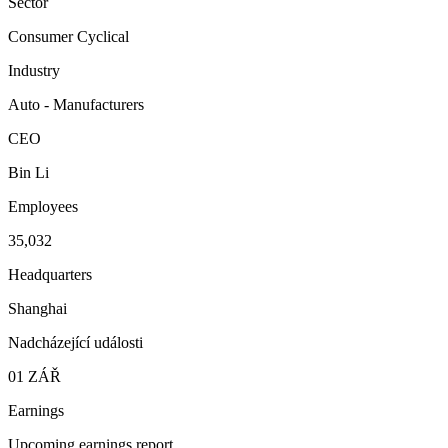
Sector
Consumer Cyclical
Industry
Auto - Manufacturers
CEO
Bin Li
Employees
35,032
Headquarters
Shanghai
Nadcházející události
01
ZÁŘ
Earnings
Upcoming earnings report