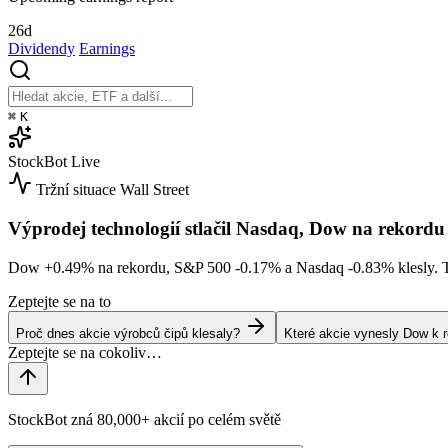
26d
Dividendy
Earnings
⌘
K
StockBot
Live
Tržní situace
Wall Street
Výprodej technologií stlačil Nasdaq, Dow na rekordu
Dow
+0.49%
na rekordu, S&P 500
-0.17%
a Nasdaq
-0.83%
klesly. 
Zeptejte se na to
Proč dnes akcie výrobců čipů klesaly?
Které akcie vynesly Dow k 
StockBot zná 80,000+ akcií po celém světě