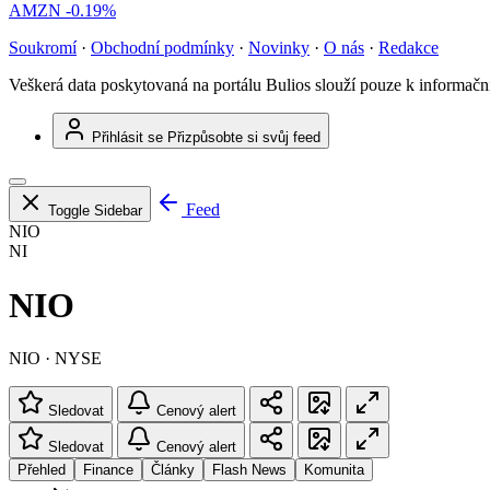
AMZN
-0.19%
Soukromí
·
Obchodní podmínky
·
Novinky
·
O nás
·
Redakce
Veškerá data poskytovaná na portálu Bulios slouží pouze k informač
Přihlásit se
Přizpůsobte si svůj feed
Feed
Toggle Sidebar
NIO
NI
NIO
NIO · NYSE
Sledovat
Cenový alert
Sledovat
Cenový alert
Přehled
Finance
Články
Flash News
Komunita