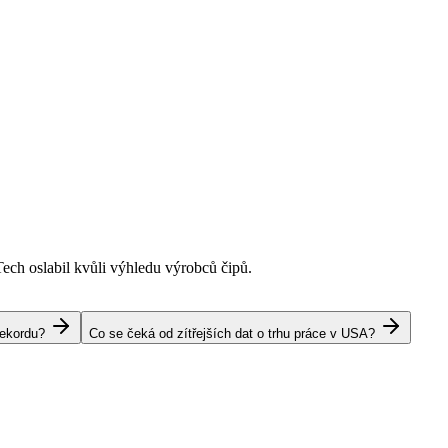
Tech oslabil kvůli výhledu výrobců čipů.
rekordu?
Co se čeká od zítřejších dat o trhu práce v USA?