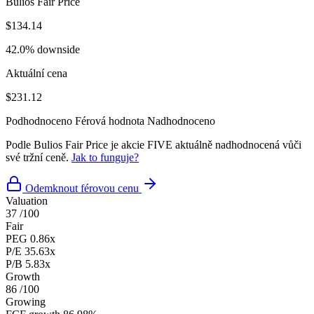
Bulios Fair Price
$134.14
42.0% downside
Aktuální cena
$231.12
Podhodnoceno
Férová hodnota
Nadhodnoceno
Podle Bulios Fair Price je akcie FIVE aktuálně nadhodnocená vůči
své tržní ceně.
Jak to funguje?
Odemknout férovou cenu
Valuation
37
/100
Fair
PEG
0.86x
P/E
35.63x
P/B
5.83x
Growth
86
/100
Growing