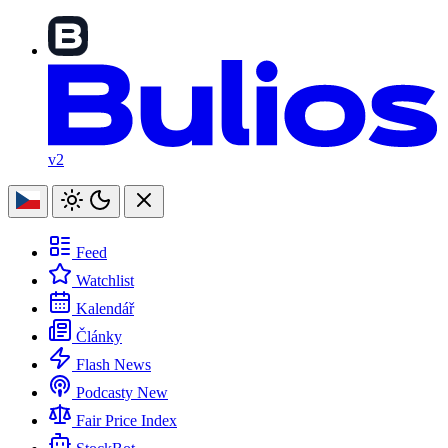
v2
Feed
Watchlist
Kalendář
Články
Flash News
Podcasty
New
Fair Price Index