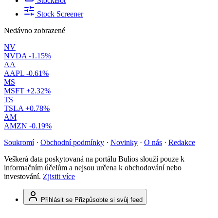
StockBot
Stock Screener
Nedávno zobrazené
NV
NVDA
-1.15%
AA
AAPL
-0.61%
MS
MSFT
+2.32%
TS
TSLA
+0.78%
AM
AMZN
-0.19%
Soukromí
·
Obchodní podmínky
·
Novinky
·
O nás
·
Redakce
Veškerá data poskytovaná na portálu Bulios slouží pouze k
informačním účelům a nejsou určena k obchodování nebo
investování.
Zjistit více
Přihlásit se
Přizpůsobte si svůj feed