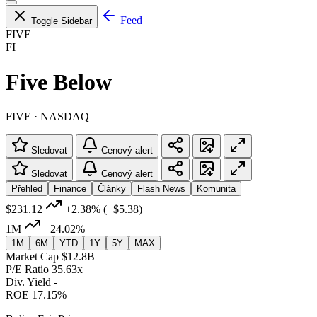
Feed
Toggle Sidebar
FIVE
FI
Five Below
FIVE · NASDAQ
Sledovat
Cenový alert
Sledovat
Cenový alert
Přehled
Finance
Články
Flash News
Komunita
$231.12
+2.38%
(+$5.38)
1M
+24.02%
1M
6M
YTD
1Y
5Y
MAX
Market Cap
$12.8B
P/E Ratio
35.63x
Div. Yield
-
ROE
17.15%