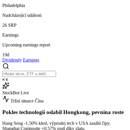
Philadelphia
Nadcházející události
26
SRP
Earnings
Upcoming earnings report
19d
Dividendy
Earnings
⌘
K
StockBot
Live
Tržní situace
Čína
Pokles technologií oslabil Hongkong, pevnina roste
Hang Seng
-1.50%
klesl, výprodej tech v USA zasáhl čipy.
Shanghai Composite
+0.57%
rostl díky zlatu.