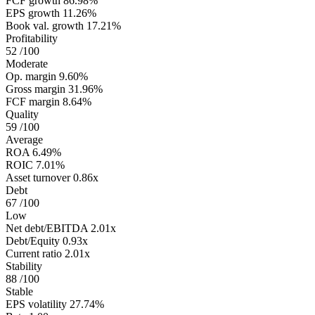
FCF growth
86.98%
EPS growth
11.26%
Book val. growth
17.21%
Profitability
52
/100
Moderate
Op. margin
9.60%
Gross margin
31.96%
FCF margin
8.64%
Quality
59
/100
Average
ROA
6.49%
ROIC
7.01%
Asset turnover
0.86x
Debt
67
/100
Low
Net debt/EBITDA
2.01x
Debt/Equity
0.93x
Current ratio
2.01x
Stability
88
/100
Stable
EPS volatility
27.74%