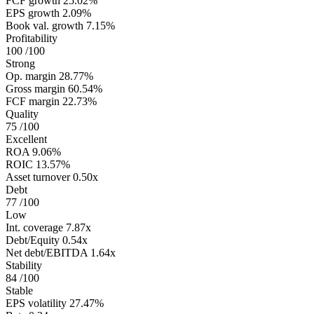
FCF growth
25.02%
EPS growth
2.09%
Book val. growth
7.15%
Profitability
100
/100
Strong
Op. margin
28.77%
Gross margin
60.54%
FCF margin
22.73%
Quality
75
/100
Excellent
ROA
9.06%
ROIC
13.57%
Asset turnover
0.50x
Debt
77
/100
Low
Int. coverage
7.87x
Debt/Equity
0.54x
Net debt/EBITDA
1.64x
Stability
84
/100
Stable
EPS volatility
27.47%