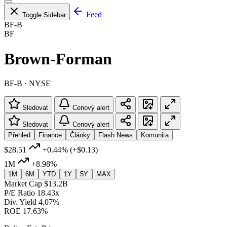
Feed
Toggle Sidebar
BF-B
BF
Brown-Forman
BF-B · NYSE
Sledovat
Cenový alert
Sledovat
Cenový alert
Přehled
Finance
Články
Flash News
Komunita
$28.51
+0.44%
(+$0.13)
1M
+8.98%
1M
6M
YTD
1Y
5Y
MAX
Market Cap
$13.2B
P/E Ratio
18.43x
Div. Yield
4.07%
ROE
17.63%