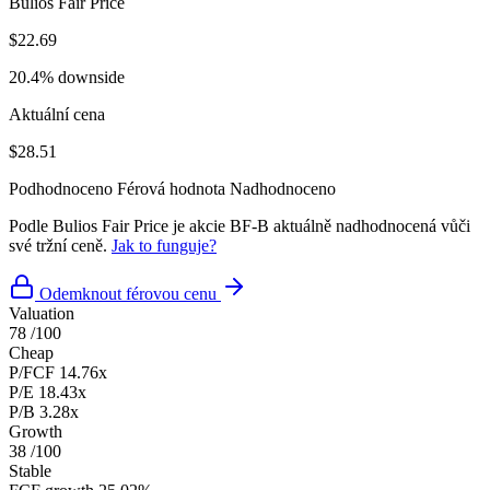
Bulios Fair Price
$22.69
20.4% downside
Aktuální cena
$28.51
Podhodnoceno
Férová hodnota
Nadhodnoceno
Podle Bulios Fair Price je akcie BF-B aktuálně nadhodnocená vůči
své tržní ceně.
Jak to funguje?
Odemknout férovou cenu
Valuation
78
/100
Cheap
P/FCF
14.76x
P/E
18.43x
P/B
3.28x
Growth
38
/100
Stable