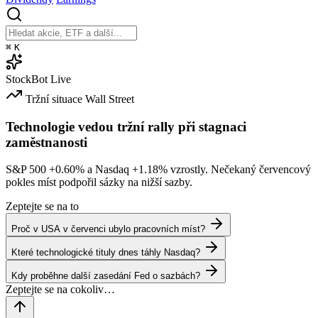
⌘
K
StockBot
Live
Tržní situace
Wall Street
Technologie vedou tržní rally při stagnaci
zaměstnanosti
S&P 500
+0.60%
a Nasdaq
+1.18%
vzrostly. Nečekaný červencový
pokles míst podpořil sázky na nižší sazby.
Zeptejte se na to
Proč v USA v červenci ubylo pracovních míst?
Které technologické tituly dnes táhly Nasdaq?
Kdy proběhne další zasedání Fed o sazbách?