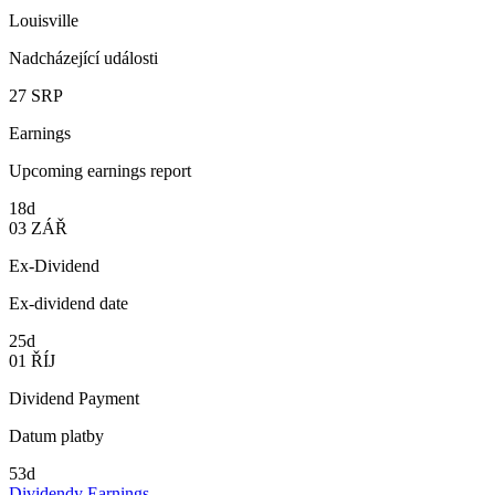
Louisville
Nadcházející události
27
SRP
Earnings
Upcoming earnings report
18d
03
ZÁŘ
Ex-Dividend
Ex-dividend date
25d
01
ŘÍJ
Dividend Payment
Datum platby
53d
Dividendy
Earnings