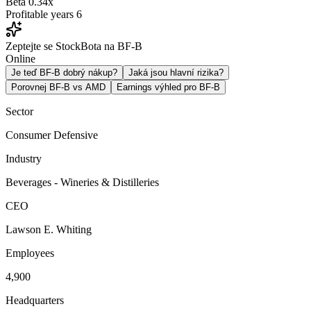
Beta
0.34x
Profitable years
6
Zeptejte se StockBota na BF-B
Online
Je teď BF-B dobrý nákup?
Jaká jsou hlavní rizika?
Porovnej BF-B vs AMD
Earnings výhled pro BF-B
Sector
Consumer Defensive
Industry
Beverages - Wineries & Distilleries
CEO
Lawson E. Whiting
Employees
4,900
Headquarters