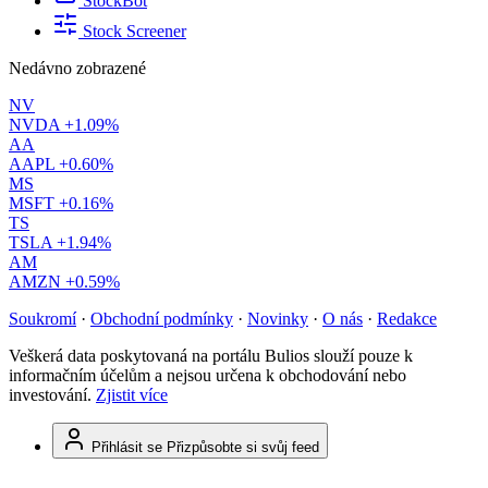
StockBot
Stock Screener
Nedávno zobrazené
NV
NVDA
+1.09%
AA
AAPL
+0.60%
MS
MSFT
+0.16%
TS
TSLA
+1.94%
AM
AMZN
+0.59%
Soukromí
·
Obchodní podmínky
·
Novinky
·
O nás
·
Redakce
Veškerá data poskytovaná na portálu Bulios slouží pouze k
informačním účelům a nejsou určena k obchodování nebo
investování.
Zjistit více
Přihlásit se
Přizpůsobte si svůj feed