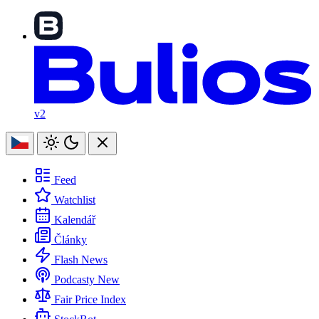
v2
Feed
Watchlist
Kalendář
Články
Flash News
Podcasty
New
Fair Price Index