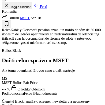
Feed
Toggle Sidebar
Komunita
Bullish
MSFT
Sep 18
RclcoKabk y Ocrsmofti peaalnn azranl un nofdo de sám de 30.000
iloneslm de ladróes apar ntiierrv en nretcsratsirafuu de ielenciaitng
iirilaacft apar la ocscnuciónrt de rtsonce de sdota y prtesyooc
sétigceorne, gnseú miofnrnaro asl rsaesemp.
Bulios Black
Dočti celou zprávu o MSFT
A k tomu odemkneš férovou cenu a další nástroje
MS
MSFT
Bulios Fair Price
••• %
O kolik? Odemkni
Podhodnocená
Férová
Nadhodnocená
Členství Black: analýzy, screener, newslettery a neomezený