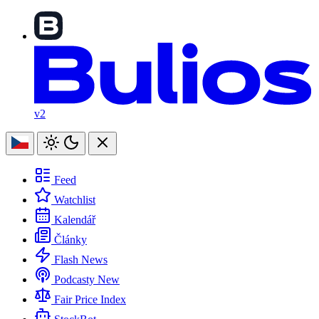
v2
Feed
Watchlist
Kalendář
Články
Flash News
Podcasty
New
Fair Price Index