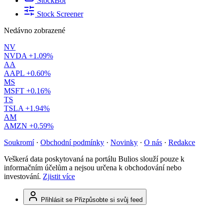
StockBot
Stock Screener
Nedávno zobrazené
NV
NVDA
+1.09%
AA
AAPL
+0.60%
MS
MSFT
+0.16%
TS
TSLA
+1.94%
AM
AMZN
+0.59%
Soukromí
·
Obchodní podmínky
·
Novinky
·
O nás
·
Redakce
Veškerá data poskytovaná na portálu Bulios slouží pouze k
informačním účelům a nejsou určena k obchodování nebo
investování.
Zjistit více
Přihlásit se
Přizpůsobte si svůj feed