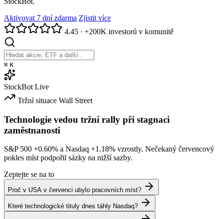
StockBot.
Aktivovat 7 dní zdarma
Zjistit více
4.45
·
+200K investorů v komunitě
⌘
K
StockBot
Live
Tržní situace
Wall Street
Technologie vedou tržní rally při stagnaci
zaměstnanosti
S&P 500
+0.60%
a Nasdaq
+1.18%
vzrostly. Nečekaný červencový
pokles míst podpořil sázky na nižší sazby.
Zeptejte se na to
Proč v USA v červenci ubylo pracovních míst?
Které technologické tituly dnes táhly Nasdaq?