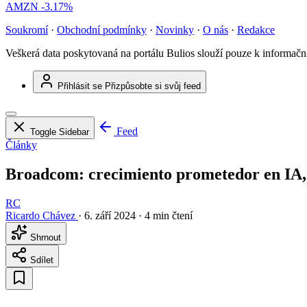
AMZN
-3.17%
Soukromí
·
Obchodní podmínky
·
Novinky
·
O nás
·
Redakce
Veškerá data poskytovaná na portálu Bulios slouží pouze k informač
Přihlásit se
Přizpůsobte si svůj feed
Feed
Toggle Sidebar
Články
Broadcom: crecimiento prometedor en IA, 
RC
Ricardo Chávez
·
6. září 2024
·
4 min čtení
Shrnout
Sdílet