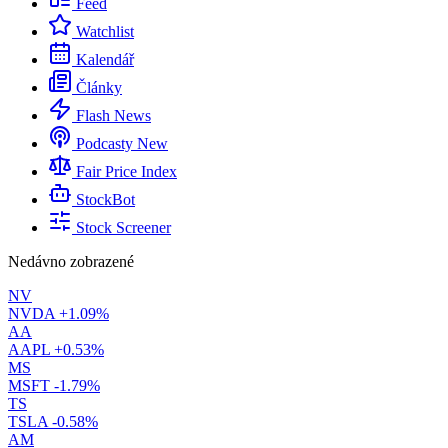
Feed
Watchlist
Kalendář
Články
Flash News
Podcasty
New
Fair Price Index
StockBot
Stock Screener
Nedávno zobrazené
NV
NVDA
+1.09%
AA
AAPL
+0.53%
MS
MSFT
-1.79%
TS
TSLA
-0.58%
AM