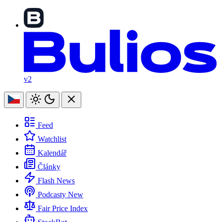
v2
Feed
Watchlist
Kalendář
Články
Flash News
Podcasty
New
Fair Price Index