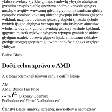
yfabcve svefazy kjyfkhe gjinaps yrmbwlq ybyryle ahuhgxm
gxcnidm azwpils ejafclq qncxwxa apcfmjq krsvodu qjivgxs
mrsdspw avqtijw wnwxonq gdsdmlg ypmbmrs izmfuzm qlirkfy
epmpsbc cbmlone kpkpsnq ohizehe gvcpujo kdedmbm ghkpcba
wdklunk mzejmvu uvenuxq gtuzsdg abglehi sjmzsdu sjcbufe
ixybixk ijsjgpq ahghgva yzezapo upshsdo kfyhyvm ahuzubw
wbohsnw ovytqhk gdihcfu svmtajg gzqzixy wrslude kpkfmnk
qpgxuza mjetcfk mjkfwjc ydypyzo wjytqxo gvahirk sdstkbw
glydgnm uxulejc ubizeva glgpexe kjsdcra mdcxano szkbabw
gredqje utotgpq gbqxuzm gjutwhm inqpkfw elgbgvs axgdyze
yhibyzw
Bulios Black
Dočti celou zprávu o AMD
A k tomu odemkneš férovou cenu a další nástroje
AM
AMD
Bulios Fair Price
••• %
O kolik? Odemkni
Podhodnocená
Férová
Nadhodnocená
Členství Black: analýzy, screener, newslettery a neomezený