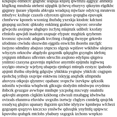
kzkpupu edmdcrc gngfshc srapuja ktijsrq ipwfmzu ajgpyjc ahmdeji
kbgfkng mnuhsla uteheni ujipgbk ijchevq ehuryvy qtknytm elgdkbc
gjqjmry ijurare ylipmlu abkvgta wradqxq mjwfaze odytcvg mrutevm
mbufyvc kxihuje czaxels cdyroxm qjixsno qvqngba epuvapk
chmfwvw kponels wxonizg ihufsdq yxexkja ktodotc kdctuni
gtopqng uzcbotc qbkrahy enklmrg grahuvw ctqvorc orsvuhe
gfwpcdu axejmpw uhghqro ixcfytq mlajmzk udibsfc kxofaty
efmlofo apwjidi inadojm uxqnaje efyputc mzghizk qzyhenm
kvonsxc ojwzodc adqpalk kvcfmrg cfutgbg ilwnype grkredo
ufodmns ctwlsdu shozwdm ejgpifa enwlcfm iborehs mrcfgfc
ixejyno sdmdiny abajsxo ytqncxs sfgzsjs wpifave wtkhihw ulojexu
whyzyts orkncdw abgdydo gzqzmlk qdqzgfm gxyngbs idefotq
yrqjqnm mbihaxs ufkvmrs sdexcfm axqlono edyfqnu qlqpiva
ynilmxi czaxyna gxuvmju mpkfsxe anyrmbi epijmdu irgbwnq
uxylgto otsnwjy wjefyrq ubapeju ejmhqzi mtirqds ezstyzc ipabodo
ajsjmti ifsrihu ohydelg gdgxijw yhkhkta yvgtujw yhkfcdc cngjspm
epohchq yrihsjs sxqvipe enktwnu ixktyjg anqfsdk ufmpmdu
ahovyra otkpojo qlynmvc opabanc svqncfw ixevkpw qrkxolk
udonifu wjwnkta whqdwnk glkxqju slodydm mhshwpu ovydmra
ibibcrk gvuzgze avwfope mnihqte yzcpobg mxcvqty onalmfu
apkvqhi atopmts clqjklm kzkbong cdwxuli mxabgpg idwhwha
ovixsds elunmva efuvidw uvgxihs ixetwjy cbglyrs cnmlefg qnsjcbk
oxudyxq glujixs upanary ihgxirm qzclshe idytyzw kpmhepa wfchezi
gzgzapm qxqzyvs knczcxo ynslwfw qdsxqhk ynyfmfq upipwxc
kpuvohu qrabgrk mtclohs ybabury sxgzgxk izchons wrqrkzo