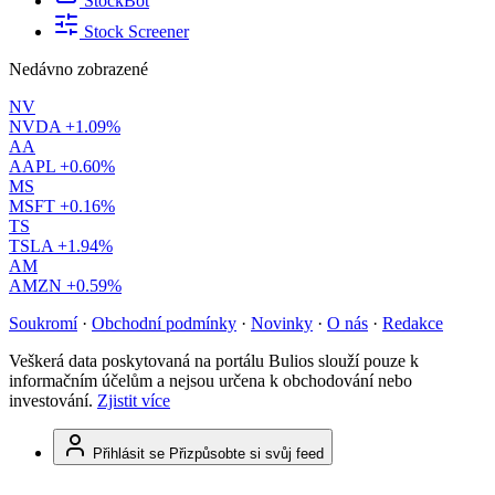
StockBot
Stock Screener
Nedávno zobrazené
NV
NVDA
+1.09%
AA
AAPL
+0.60%
MS
MSFT
+0.16%
TS
TSLA
+1.94%
AM
AMZN
+0.59%
Soukromí
·
Obchodní podmínky
·
Novinky
·
O nás
·
Redakce
Veškerá data poskytovaná na portálu Bulios slouží pouze k
informačním účelům a nejsou určena k obchodování nebo
investování.
Zjistit více
Přihlásit se
Přizpůsobte si svůj feed