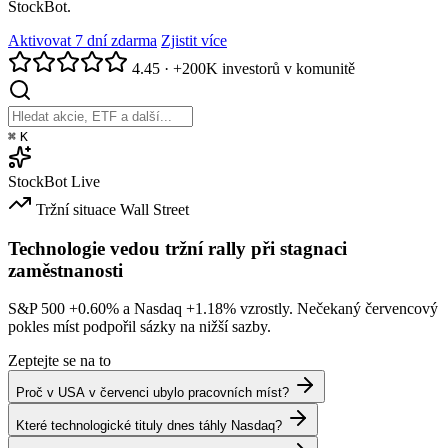
StockBot.
Aktivovat 7 dní zdarma
Zjistit více
4.45
·
+200K investorů v komunitě
⌘
K
StockBot
Live
Tržní situace
Wall Street
Technologie vedou tržní rally při stagnaci
zaměstnanosti
S&P 500
+0.60%
a Nasdaq
+1.18%
vzrostly. Nečekaný červencový
pokles míst podpořil sázky na nižší sazby.
Zeptejte se na to
Proč v USA v červenci ubylo pracovních míst?
Které technologické tituly dnes táhly Nasdaq?