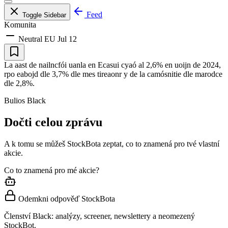
Feed
Toggle Sidebar
Komunita
Neutral
EU
Jul 12
La aast de nailncfói uanla en Ecasui cyaó al 2,6% en uoijn de 2024,
rpo eabojd dle 3,7% dle mes tireaonr y de la camósnitie dle marodce
dle 2,8%.
Bulios Black
Dočti celou zprávu
A k tomu se můžeš StockBota zeptat, co to znamená pro tvé vlastní
akcie.
Co to znamená pro mé akcie?
Odemkni odpověď StockBota
Členství Black: analýzy, screener, newslettery a neomezený
StockBot.