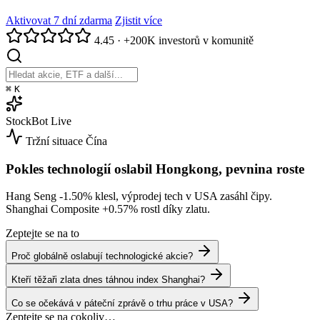
Aktivovat 7 dní zdarma
Zjistit více
4.45
·
+200K investorů v komunitě
⌘
K
StockBot
Live
Tržní situace
Čína
Pokles technologií oslabil Hongkong, pevnina roste
Hang Seng
-1.50%
klesl, výprodej tech v USA zasáhl čipy.
Shanghai Composite
+0.57%
rostl díky zlatu.
Zeptejte se na to
Proč globálně oslabují technologické akcie?
Kteří těžaři zlata dnes táhnou index Shanghai?
Co se očekává v páteční zprávě o trhu práce v USA?