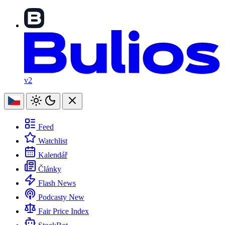
v2
Feed
Watchlist
Kalendář
Články
Flash News
Podcasty
New
Fair Price Index