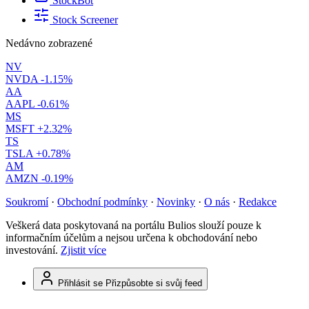
StockBot
Stock Screener
Nedávno zobrazené
NV
NVDA
-1.15%
AA
AAPL
-0.61%
MS
MSFT
+2.32%
TS
TSLA
+0.78%
AM
AMZN
-0.19%
Soukromí
·
Obchodní podmínky
·
Novinky
·
O nás
·
Redakce
Veškerá data poskytovaná na portálu Bulios slouží pouze k
informačním účelům a nejsou určena k obchodování nebo
investování.
Zjistit více
Přihlásit se
Přizpůsobte si svůj feed