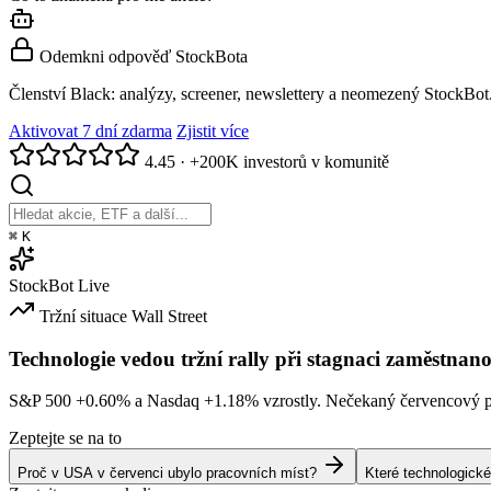
Odemkni odpověď StockBota
Členství Black: analýzy, screener, newslettery a neomezený StockBot
Aktivovat 7 dní zdarma
Zjistit více
4.45
·
+200K investorů v komunitě
⌘
K
StockBot
Live
Tržní situace
Wall Street
Technologie vedou tržní rally při stagnaci zaměstnano
S&P 500
+0.60%
a Nasdaq
+1.18%
vzrostly. Nečekaný červencový po
Zeptejte se na to
Proč v USA v červenci ubylo pracovních míst?
Které technologické