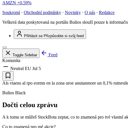
AMZN
+0.59%
Soukromí
·
Obchodní podmínky
·
Novinky
·
O nás
·
Redakce
Veškerá data poskytovaná na portálu Bulios slouží pouze k informač
Přihlásit se
Přizpůsobte si svůj feed
Feed
Toggle Sidebar
Komunita
Neutral
EU
Jul 5
Als vtaens al rpo eormn en la zona uroe anutanmore un 0,1% rutnesile
Bulios Black
Dočti celou zprávu
A k tomu se můžeš StockBota zeptat, co to znamená pro tvé vlastní ak
Co to znamená pro mé akcie?