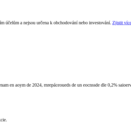
ním účelům a nejsou určena k obchodování nebo investování.
Zjistit víc
nam en aoym de 2024, rnrepáceoueds de un eocnssde dle 0,2% saioervd a
cie.