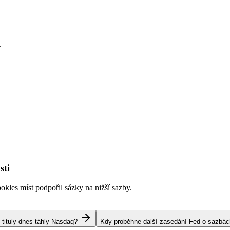
.
sti
kles míst podpořil sázky na nižší sazby.
 tituly dnes táhly Nasdaq?
Kdy proběhne další zasedání Fed o sazbá