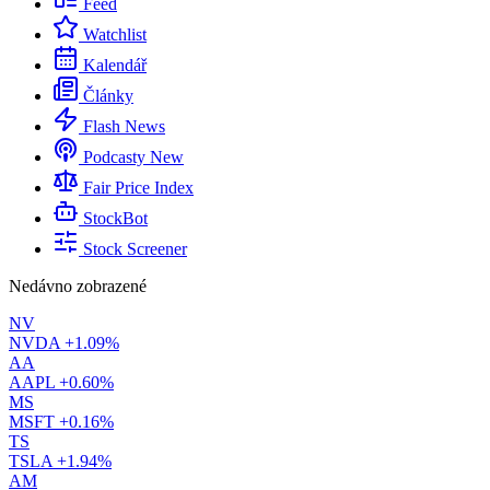
Feed
Watchlist
Kalendář
Články
Flash News
Podcasty
New
Fair Price Index
StockBot
Stock Screener
Nedávno zobrazené
NV
NVDA
+1.09%
AA
AAPL
+0.60%
MS
MSFT
+0.16%
TS
TSLA
+1.94%
AM