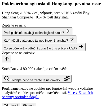
Pokles technologií oslabil Hongkong, pevnina roste
Hang Seng
-1.50%
klesl, výprodej tech v USA zasáhl čipy.
Shanghai Composite
+0.57%
rostl díky zlatu.
Zeptejte se na to
Proč globálně oslabují technologické akcie?
Kteří těžaři zlata dnes táhnou index Shanghai?
Co se očekává v páteční zprávě o trhu práce v USA?
StockBot zná 80,000+ akcií po celém světě
Hledejte nebo se zeptejte na cokoliv…
Používáme nezbytné cookies pro fungování webu a volitelné
analytické cookies pro měření návštěvnosti.
Více v Zásadách
ochrany osobních údajů.
Odmítnout
Přijmout