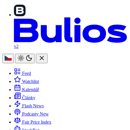
v2
Feed
Watchlist
Kalendář
Články
Flash News
Podcasty
New
Fair Price Index