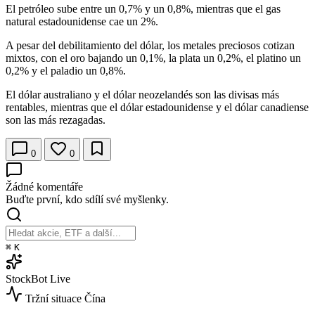
El petróleo sube entre un 0,7% y un 0,8%, mientras que el gas
natural estadounidense cae un 2%.
A pesar del debilitamiento del dólar, los metales preciosos cotizan
mixtos, con el oro bajando un 0,1%, la plata un 0,2%, el platino un
0,2% y el paladio un 0,8%.
El dólar australiano y el dólar neozelandés son las divisas más
rentables, mientras que el dólar estadounidense y el dólar canadiense
son las más rezagadas.
0
0
Žádné komentáře
Buďte první, kdo sdílí své myšlenky.
⌘
K
StockBot
Live
Tržní situace
Čína