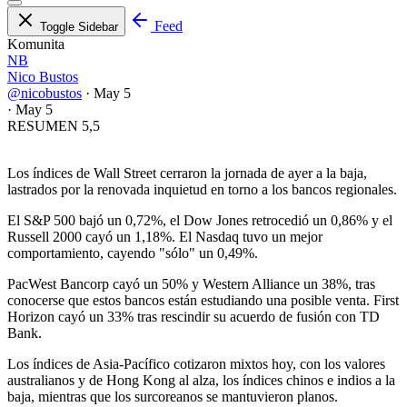
Feed
Toggle Sidebar
Komunita
NB
Nico Bustos
@nicobustos
·
May 5
·
May 5
RESUMEN 5,5
Los índices de Wall Street cerraron la jornada de ayer a la baja,
lastrados por la renovada inquietud en torno a los bancos regionales.
El S&P 500 bajó un 0,72%, el Dow Jones retrocedió un 0,86% y el
Russell 2000 cayó un 1,18%. El Nasdaq tuvo un mejor
comportamiento, cayendo "sólo" un 0,49%.
PacWest Bancorp cayó un 50% y Western Alliance un 38%, tras
conocerse que estos bancos están estudiando una posible venta. First
Horizon cayó un 33% tras rescindir su acuerdo de fusión con TD
Bank.
Los índices de Asia-Pacífico cotizaron mixtos hoy, con los valores
australianos y de Hong Kong al alza, los índices chinos e indios a la
baja, mientras que los surcoreanos se mantuvieron planos.