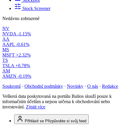
StockBot
Stock Screener
Nedávno zobrazené
NV
NVDA
-1.15%
AA
AAPL
-0.61%
MS
MSFT
+2.32%
TS
TSLA
+0.78%
AM
AMZN
-0.19%
Soukromí
·
Obchodní podmínky
·
Novinky
·
O nás
·
Redakce
Veškerá data poskytovaná na portálu Bulios slouží pouze k
informačním účelům a nejsou určena k obchodování nebo
investování.
Zjistit více
Přihlásit se
Přizpůsobte si svůj feed