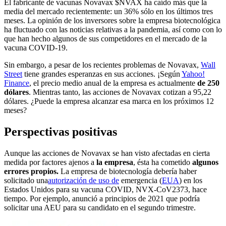
El fabricante de vacunas Novavax
$NVAX
ha caído más que la
media del mercado recientemente: un 36% sólo en los últimos tres
meses. La opinión de los inversores sobre la empresa biotecnológica
ha fluctuado con las noticias relativas a la pandemia, así como con lo
que han hecho algunos de sus competidores en el mercado de la
vacuna COVID-19.
Sin embargo, a pesar de los recientes problemas de Novavax,
Wall
Street
tiene grandes esperanzas en sus acciones. ¡Según
Yahoo!
Finance
, el precio medio anual de la empresa es actualmente
de 250
dólares
. Mientras tanto, las acciones de Novavax cotizan a 95,22
dólares. ¿Puede la empresa alcanzar esa marca en los próximos 12
meses?
Perspectivas positivas
Aunque las acciones de Novavax se han visto afectadas en cierta
medida por factores ajenos a
la empresa
, ésta ha cometido
algunos
errores propios.
La empresa de biotecnología debería haber
solicitado una
autorización de uso de
emergencia (
EUA
) en los
Estados Unidos para su vacuna COVID, NVX-CoV2373, hace
tiempo. Por ejemplo, anunció a principios de 2021 que podría
solicitar una AEU para su candidato en el segundo trimestre.