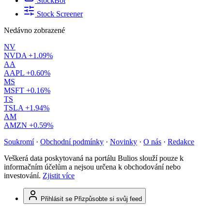
StockBot
Stock Screener
Nedávno zobrazené
NV
NVDA
+1.09%
AA
AAPL
+0.60%
MS
MSFT
+0.16%
TS
TSLA
+1.94%
AM
AMZN
+0.59%
Soukromí
·
Obchodní podmínky
·
Novinky
·
O nás
·
Redakce
Veškerá data poskytovaná na portálu Bulios slouží pouze k
informačním účelům a nejsou určena k obchodování nebo
investování.
Zjistit více
Přihlásit se
Přizpůsobte si svůj feed