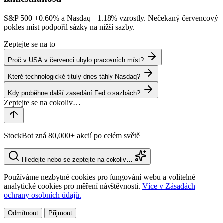
S&P 500
+0.60%
a Nasdaq
+1.18%
vzrostly. Nečekaný červencový
pokles míst podpořil sázky na nižší sazby.
Zeptejte se na to
Proč v USA v červenci ubylo pracovních míst?
Které technologické tituly dnes táhly Nasdaq?
Kdy proběhne další zasedání Fed o sazbách?
StockBot zná 80,000+ akcií po celém světě
Hledejte nebo se zeptejte na cokoliv…
Používáme nezbytné cookies pro fungování webu a volitelné
analytické cookies pro měření návštěvnosti.
Více v Zásadách
ochrany osobních údajů.
Odmítnout
Přijmout