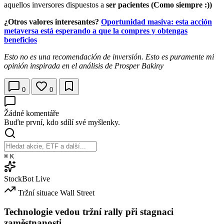
aquellos inversores dispuestos a
ser pacientes (Como siempre :))
¿Otros valores interesantes?
Oportunidad masiva: esta acción
metaversa está esperando a que la compres y obtengas
beneficios
Esto no es una recomendación de inversión. Esto es puramente mi
opinión inspirada en el análisis de Prosper Bakiny
0
0
Žádné komentáře
Buďte první, kdo sdílí své myšlenky.
⌘
K
StockBot
Live
Tržní situace
Wall Street
Technologie vedou tržní rally při stagnaci
zaměstnanosti