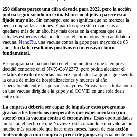
250 dólares parece una cifra elevada para 2022, pero la acción
podría seguir siendo un éxito. El precio objetivo parece estar
fijado muy alto.
Sin embargo, eso no significa que no merezca la
pena comprar las acciones. Y para los que estén dispuestos a
quedarse más de un año, hay más cosas en la empresa que sus
actuales esfuerzos relacionados con el coronavirus. Su candidato a
vacuna,
NanoFlu
, una vacuna contra la gripe para mayores de 65
años,
ha dado resultados positivos en un ensayo clínico
fundamental.
Ese programa se ha quedado en el camino desde que la empresa
decidió centrarse en el NVX-CoV2373, pero podría alcanzar
el
estatus de éxito de ventas
una vez aprobado. La gripe sigue siendo
la causa de miles de hospitalizaciones y muertes al año,
especialmente entre las personas mayores. Novavax está trabajando
en una vacuna dirigida a la gripe y al COVID en una sola dosis,
entre otras.
La empresa debería ser capaz de impulsar estos programas
gracias a los beneficios inesperados que experimentará (con
suerte) con la vacuna contra el coronavirus.
Estas oportunidades,
junto con el hecho de que Novavax está cotizando a una valoración
mucho más razonable que hace unos meses, hacen de esta
acción
biotecnológica una compra a precio de ganga,
especialmente para