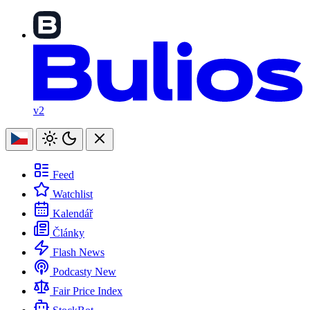
v2
Feed
Watchlist
Kalendář
Články
Flash News
Podcasty
New
Fair Price Index