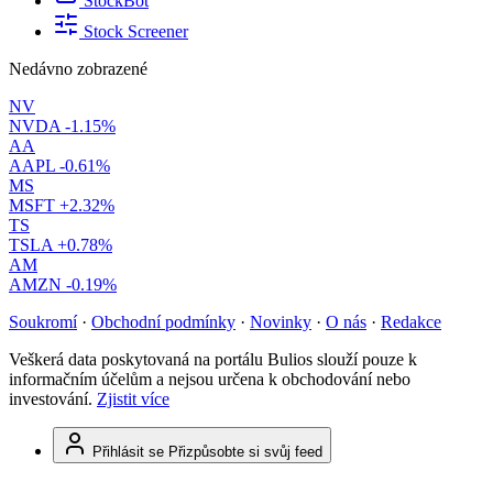
StockBot
Stock Screener
Nedávno zobrazené
NV
NVDA
-1.15%
AA
AAPL
-0.61%
MS
MSFT
+2.32%
TS
TSLA
+0.78%
AM
AMZN
-0.19%
Soukromí
·
Obchodní podmínky
·
Novinky
·
O nás
·
Redakce
Veškerá data poskytovaná na portálu Bulios slouží pouze k
informačním účelům a nejsou určena k obchodování nebo
investování.
Zjistit více
Přihlásit se
Přizpůsobte si svůj feed