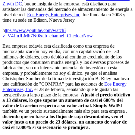
Znyth DC
, buque insignia de la empresa, está diseñado para
satisfacer las demandas del mercado de almacenamiento de energía a
nivel de red.
Eos Energy Enterprises, Inc
. fue fundada en 2008 y
tiene su sede en Edison, Nueva Jersey.
h
ttps://www.youtube.com/watch?
v=V4JmJLMh7N0&ab_channel=CheddarNow
Esta empresa todavía está clasificada como una empresa de
microcapitalización hoy en día, con una capitalización de 130
millones de dólares, pero debido al continuo crecimiento de los
productos que consumen mucha energía y los diversos procesos de
fabricación, veo un interesante potencial de inversión en esta
empresa, y probablemente no soy el único, ya que el analista
Christopher Souther de la firma de investigación B. Riley mantuvo
una calificación de "COMPRA" para las acciones de
Eos Energy
Enterprises, Inc.
el 28 de febrero, señalando que le gustan las
perspectivas a largo plazo de la empresa.
Ajustó el precio objetivo
a 13 dólares, lo que supone un aumento de casi el 600% del
valor de la acción respecto a su valor actual.
Simply WallSt
también ve un precio sustancialmente más alto para esta empresa
,
diciendo que en base a los flujos de caja descontados, ven el
valor justo a un precio de 23 dólares, un aumento de valor de
casi el 1.000% si su escenario se produjera.