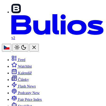
v2
Feed
Watchlist
Kalendář
Články
Flash News
Podcasty
New
Fair Price Index