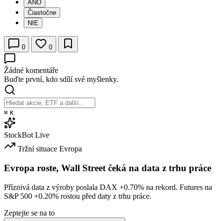
ÁNO
Čiastočne
NIE
0
0
Žádné komentáře
Buďte první, kdo sdílí své myšlenky.
⌘
K
StockBot
Live
Tržní situace
Evropa
Evropa roste, Wall Street čeká na data z trhu práce
Příznivá data z výroby poslala DAX
+0.70%
na rekord. Futures na
S&P 500
+0.20%
rostou před daty z trhu práce.
Zeptejte se na to