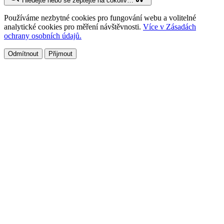
Hledejte nebo se zeptejte na cokoliv…
Používáme nezbytné cookies pro fungování webu a volitelné
analytické cookies pro měření návštěvnosti.
Více v Zásadách
ochrany osobních údajů.
Odmítnout
Přijmout