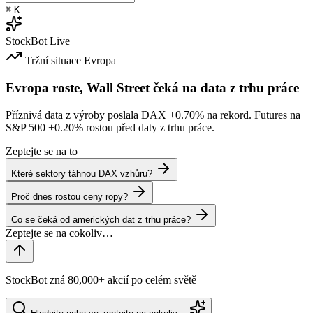
⌘
K
StockBot
Live
Tržní situace
Evropa
Evropa roste, Wall Street čeká na data z trhu práce
Příznivá data z výroby poslala DAX
+0.70%
na rekord. Futures na
S&P 500
+0.20%
rostou před daty z trhu práce.
Zeptejte se na to
Které sektory táhnou DAX vzhůru?
Proč dnes rostou ceny ropy?
Co se čeká od amerických dat z trhu práce?
StockBot zná 80,000+ akcií po celém světě