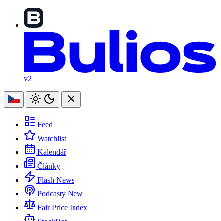
v2
Feed
Watchlist
Kalendář
Články
Flash News
Podcasty
New
Fair Price Index