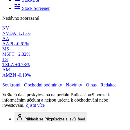
StockBot
Stock Screener
Nedávno zobrazené
NV
NVDA
-1.15%
AA
AAPL
-0.61%
MS
MSFT
+2.32%
TS
TSLA
+0.78%
AM
AMZN
-0.19%
Soukromí
·
Obchodní podmínky
·
Novinky
·
O nás
·
Redakce
Veškerá data poskytovaná na portálu Bulios slouží pouze k
informačním účelům a nejsou určena k obchodování nebo
investování.
Zjistit více
Přihlásit se
Přizpůsobte si svůj feed