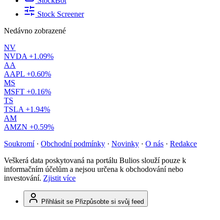
StockBot
Stock Screener
Nedávno zobrazené
NV
NVDA
+1.09%
AA
AAPL
+0.60%
MS
MSFT
+0.16%
TS
TSLA
+1.94%
AM
AMZN
+0.59%
Soukromí
·
Obchodní podmínky
·
Novinky
·
O nás
·
Redakce
Veškerá data poskytovaná na portálu Bulios slouží pouze k
informačním účelům a nejsou určena k obchodování nebo
investování.
Zjistit více
Přihlásit se
Přizpůsobte si svůj feed