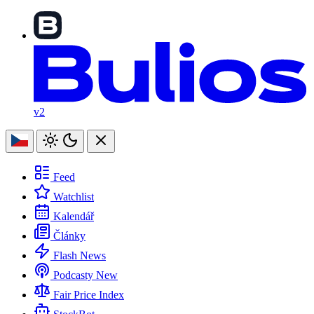
v2
Feed
Watchlist
Kalendář
Články
Flash News
Podcasty
New
Fair Price Index