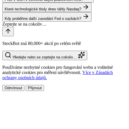
Které technologické tituly dnes táhly Nasdaq?
Kdy proběhne další zasedání Fed o sazbách?
StockBot zná 80,000+ akcií po celém světě
Hledejte nebo se zeptejte na cokoliv…
Používáme nezbytné cookies pro fungování webu a volitelné
analytické cookies pro měření návštěvnosti.
Více v Zásadách
ochrany osobních údajů.
Odmítnout
Přijmout