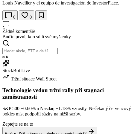
Louis Navellier y el equipo de investigación de InvestorPlace.
0
0
Žádné komentáře
Buďte první, kdo sdílí své myšlenky.
⌘
K
StockBot
Live
Tržní situace
Wall Street
Technologie vedou tržní rally při stagnaci
zaměstnanosti
S&P 500
+0.60%
a Nasdaq
+1.18%
vzrostly. Nečekaný červencový
pokles míst podpořil sázky na nižší sazby.
Zeptejte se na to
Proč v USA v červenci ubylo pracovních míst?