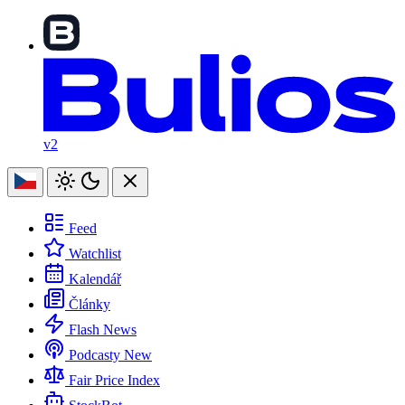
v2
Feed
Watchlist
Kalendář
Články
Flash News
Podcasty
New
Fair Price Index