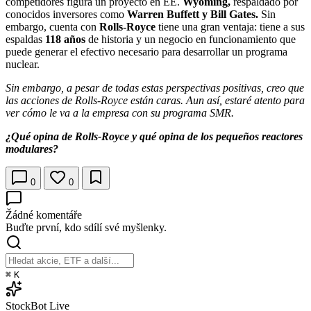
competidores figura un proyecto en EE.
Wyoming,
respaldado por
conocidos inversores como
Warren Buffett y Bill Gates.
Sin
embargo, cuenta con
Rolls-Royce
tiene una gran ventaja: tiene a sus
espaldas
118 años
de historia y un negocio en funcionamiento que
puede generar el efectivo necesario para desarrollar un programa
nuclear.
Sin embargo, a pesar de todas estas perspectivas positivas, creo que
las acciones de Rolls-Royce están caras. Aun así, estaré atento para
ver cómo le va a la empresa con su programa SMR.
¿Qué opina de Rolls-Royce y qué opina de los pequeños reactores
modulares?
0
0
Žádné komentáře
Buďte první, kdo sdílí své myšlenky.
⌘
K
StockBot
Live