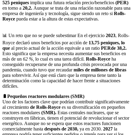
525 peniques
implica una futura relación precio/beneficios
(PER)
en torno a
20,2.
Aunque se trata de una relación razonable para una
empresa de ingeniería y tecnología, sigue siendo un reto si
Rolls-
Royce
pueda estar a la altura de estas expectativas.
📊 Un reto que no se puede subestimar En el ejercicio
2023
, Rolls-
Royce declaró unos beneficios por acción de
13,75 peniques, lo
que
al precio actual de la acción equivale a un ratio
PERde 38,2.
Esto significa que la empresa necesita aumentar sus beneficios en
más de un
62 %,
lo cual es una tarea difícil.
Rolls-Royce
ha
conseguido recuperarse de una profunda crisis provocada por una
pandemia, cuando tuvo que recaudar
miles de millones de libras
para sobrevivir. Así que está claro que la empresa tiene tanto la
determinación como la capacidad de hacer frente a situaciones
difíciles.
🔋Pequeños reactores modulares (SMR)
Uno de los factores clave que podrían contribuir significativamente
al crecimiento
de Rolls-Royce
es su diversificación en pequeños
reactores modulares
(SMR).
Estas centrales nucleares, que se
construyen en fábricas, tienen el potencial de revolucionar el sector
energético. Aunque no se espera que estos reactores funcionen
comercialmente hasta
después de 2030,
ya en 2030.
2027
la
empresa podría tener suficientes pedidos o interés para ver si los