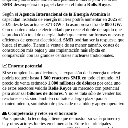
SMR
desempeñará un papel clave en el futuro
Rolls-Royce.
Según el
Agencia Internacional de la Energía Atómica
la
capacidad instalada de energía nuclear podría aumentar en
2025
en
2025 desde las actuales
371
GW
a la asombrosa cifra de
890
GW
.
Con una demanda de electricidad que crece el doble de rápido que
la producción total de energía, habrá que encontrar formas nuevas y
eficientes de generar electricidad.
SMR
podrían ser la respuesta que
busca el mundo. Tienen la ventaja de su menor tamaño, costes de
construcción más bajos y una implantación más rápida en
comparación con las grandes centrales nucleares tradicionales.
📈 Enorme potencial
Si se cumplen las predicciones, la expansión de la energía nuclear
podría requerir hasta
1.500 reactores SMR
en todo el mundo. Al
precio de venta estimado
1.000 millones de dólares
por cada uno
de estos reactores valdría
Rolls-Royce
un mercado con potencial
para alcanzar
billones de dólares.
Y no se trata sólo de vender los
reactores en sí, sino también contratos a largo plazo para su
mantenimiento, suministro de piezas de recambio y apoyo operativo.
👥 Competencia y retos en el horizonte
Por supuesto, la tecnología tiene que demostrar su valía primero y
hay otros actores fuertes en el mercado. Entre los principales