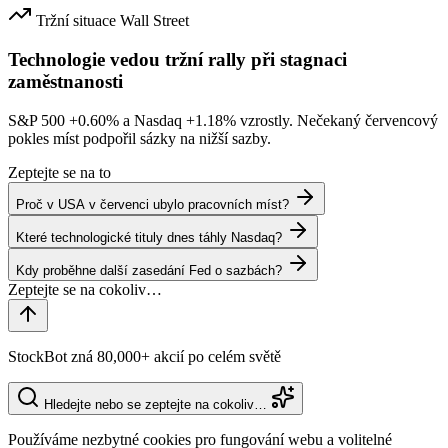
Tržní situace
Wall Street
Technologie vedou tržní rally při stagnaci
zaměstnanosti
S&P 500
+0.60%
a Nasdaq
+1.18%
vzrostly. Nečekaný červencový
pokles míst podpořil sázky na nižší sazby.
Zeptejte se na to
Proč v USA v červenci ubylo pracovních míst?
Které technologické tituly dnes táhly Nasdaq?
Kdy proběhne další zasedání Fed o sazbách?
StockBot zná 80,000+ akcií po celém světě
Hledejte nebo se zeptejte na cokoliv…
Používáme nezbytné cookies pro fungování webu a volitelné