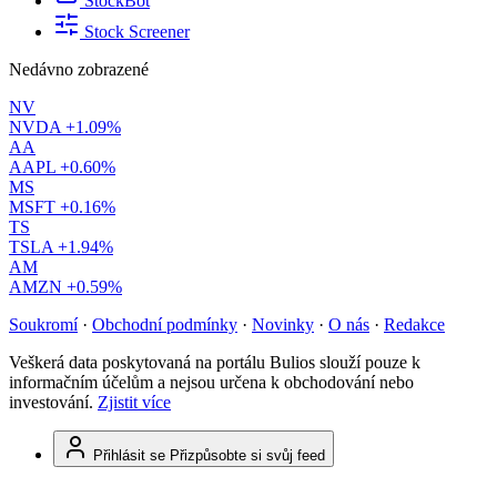
StockBot
Stock Screener
Nedávno zobrazené
NV
NVDA
+1.09%
AA
AAPL
+0.60%
MS
MSFT
+0.16%
TS
TSLA
+1.94%
AM
AMZN
+0.59%
Soukromí
·
Obchodní podmínky
·
Novinky
·
O nás
·
Redakce
Veškerá data poskytovaná na portálu Bulios slouží pouze k
informačním účelům a nejsou určena k obchodování nebo
investování.
Zjistit více
Přihlásit se
Přizpůsobte si svůj feed