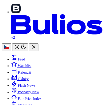
v2
Feed
Watchlist
Kalendář
Články
Flash News
Podcasty
New
Fair Price Index