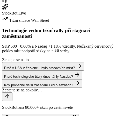
⌘
K
StockBot
Live
Tržní situace
Wall Street
Technologie vedou tržní rally při stagnaci
zaměstnanosti
S&P 500
+0.60%
a Nasdaq
+1.18%
vzrostly. Nečekaný červencový
pokles míst podpořil sázky na nižší sazby.
Zeptejte se na to
Proč v USA v červenci ubylo pracovních míst?
Které technologické tituly dnes táhly Nasdaq?
Kdy proběhne další zasedání Fed o sazbách?
StockBot zná 80,000+ akcií po celém světě