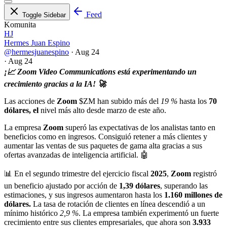
Feed
Toggle Sidebar
Komunita
HJ
Hermes Juan Espino
@hermesjuanespino
·
Aug 24
·
Aug 24
¡📈 Zoom Video Communications está experimentando un
crecimiento gracias a la IA! 🚀
Las acciones de
Zoom
$ZM
han subido más del
19 %
hasta los
70
dólares, el
nivel más alto desde marzo de este año.
La empresa
Zoom
superó las expectativas de los analistas tanto en
beneficios como en ingresos. Consiguió retener a más clientes y
aumentar las ventas de sus paquetes de gama alta gracias a sus
ofertas avanzadas de inteligencia artificial. 🤖
📊 En el segundo trimestre del ejercicio fiscal
2025
,
Zoom
registró
un beneficio ajustado por acción de
1,39 dólares
, superando las
estimaciones, y sus ingresos aumentaron hasta los
1.160 millones de
dólares.
La tasa de rotación de clientes en línea descendió a un
mínimo histórico
2,9 %
. La empresa también experimentó un fuerte
crecimiento entre sus clientes empresariales, que ahora son
3.933