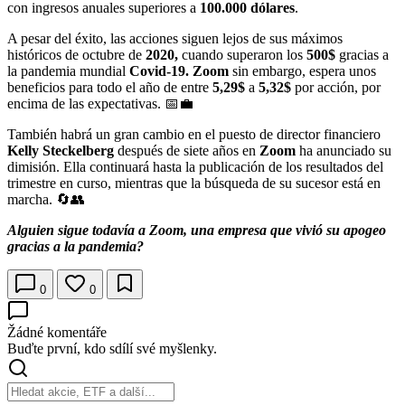
con ingresos anuales superiores a
100.000 dólares
.
A pesar del éxito, las acciones siguen lejos de sus máximos
históricos de octubre de
2020,
cuando superaron los
500$
gracias a
la pandemia mundial
Covid-19.
Zoom
sin embargo, espera unos
beneficios para todo el año de entre
5,29$
a
5,32$
por acción, por
encima de las expectativas. 📅💼
También habrá un gran cambio en el puesto de director financiero
Kelly Steckelberg
después de siete años en
Zoom
ha anunciado su
dimisión. Ella continuará hasta la publicación de los resultados del
trimestre en curso, mientras que la búsqueda de su sucesor está en
marcha. 🔄👥
Alguien sigue todavía a Zoom, una empresa que vivió su apogeo
gracias a la pandemia?
0
0
Žádné komentáře
Buďte první, kdo sdílí své myšlenky.