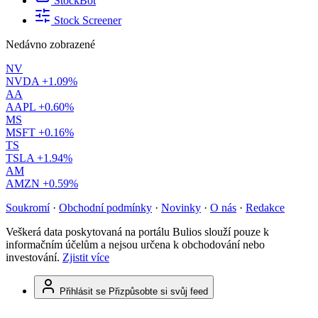
StockBot
Stock Screener
Nedávno zobrazené
NV
NVDA
+1.09%
AA
AAPL
+0.60%
MS
MSFT
+0.16%
TS
TSLA
+1.94%
AM
AMZN
+0.59%
Soukromí
·
Obchodní podmínky
·
Novinky
·
O nás
·
Redakce
Veškerá data poskytovaná na portálu Bulios slouží pouze k
informačním účelům a nejsou určena k obchodování nebo
investování.
Zjistit více
Přihlásit se
Přizpůsobte si svůj feed