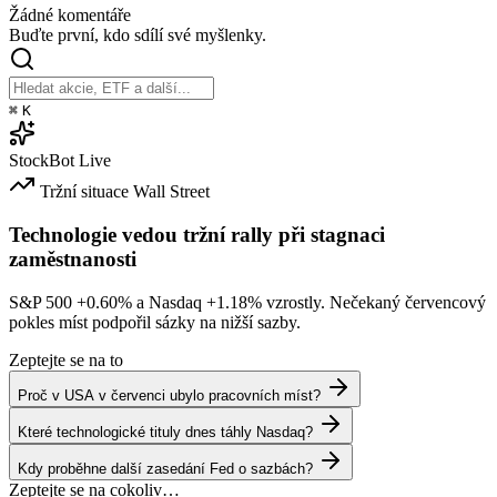
Žádné komentáře
Buďte první, kdo sdílí své myšlenky.
⌘
K
StockBot
Live
Tržní situace
Wall Street
Technologie vedou tržní rally při stagnaci
zaměstnanosti
S&P 500
+0.60%
a Nasdaq
+1.18%
vzrostly. Nečekaný červencový
pokles míst podpořil sázky na nižší sazby.
Zeptejte se na to
Proč v USA v červenci ubylo pracovních míst?
Které technologické tituly dnes táhly Nasdaq?
Kdy proběhne další zasedání Fed o sazbách?