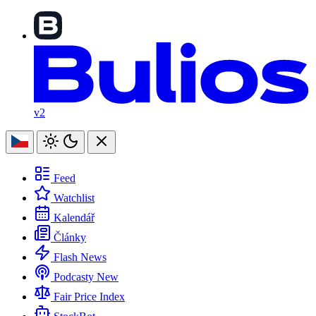
v2
Feed
Watchlist
Kalendář
Články
Flash News
Podcasty
New
Fair Price Index