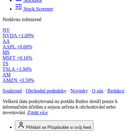
StockBot
Stock Screener
Nedávno zobrazené
NV
NVDA
+1.09%
AA
AAPL
+0.60%
MS
MSFT
+0.16%
TS
TSLA
+1.94%
AM
AMZN
+0.59%
Soukromí
·
Obchodní podmínky
·
Novinky
·
O nás
·
Redakce
Veškerá data poskytovaná na portálu Bulios slouží pouze k
informačním účelům a nejsou určena k obchodování nebo
investování.
Zjistit více
Přihlásit se
Přizpůsobte si svůj feed