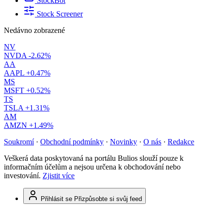
StockBot
Stock Screener
Nedávno zobrazené
NV
NVDA
-2.62%
AA
AAPL
+0.47%
MS
MSFT
+0.52%
TS
TSLA
+1.31%
AM
AMZN
+1.49%
Soukromí
·
Obchodní podmínky
·
Novinky
·
O nás
·
Redakce
Veškerá data poskytovaná na portálu Bulios slouží pouze k
informačním účelům a nejsou určena k obchodování nebo
investování.
Zjistit více
Přihlásit se
Přizpůsobte si svůj feed