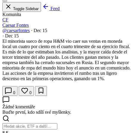
Feed
Toggle Sidebar
Komunita
CF
Caesar Fontes
@caesarfontes
·
Dec 15
·
Dec 15
El minorista sueco de ropa H&M vio caer sus ventas en moneda
local un cuatro por ciento en el cuarto trimestre de su ejercicio fiscal.
Es más de lo que estimaban los analistas, y la mayor caída desde el
tercer trimestre del año pasado. Los clientes gastan menos y la
empresa también ha cerrado sucursales en Rusia. El segundo mayor
minorista de ropa del mundo hizo hoy el anuncio en un comunicado.
Las acciones de la empresa invirtieron el rumbo tras un ligero
descenso en las primeras operaciones, ganando un 1%.
0
0
Žádné komentáře
Buďte první, kdo sdílí své myšlenky.
⌘
K