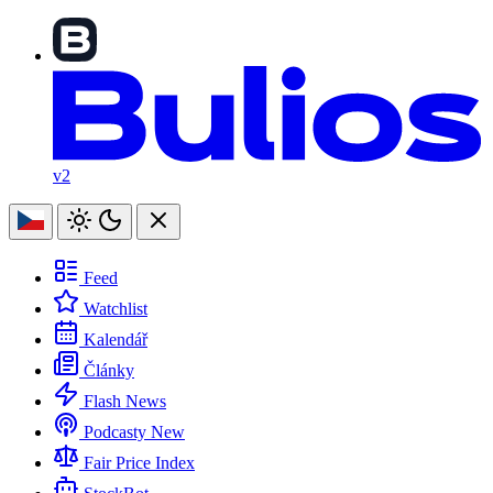
v2
Feed
Watchlist
Kalendář
Články
Flash News
Podcasty
New
Fair Price Index