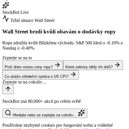
StockBot
Live
Tržní situace
Wall Street
Wall Street brzdí kvůli obavám o dodávky ropy
Ropa zdražila kvůli Blízkému východu. S&P 500 klesl o
-0.10%
a
Nasdaq o
-0.40%
.
Zeptejte se na to
Proč dnes rostou ceny ropy?
Které sektory táhly trh dolů?
Co ukáže středeční zpráva o US CPI?
StockBot zná 80,000+ akcií po celém světě
Hledejte nebo se zeptejte na cokoliv…
Používáme nezbytné cookies pro fungování webu a volitelné