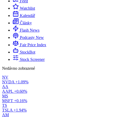
Feed
Watchlist
Kalendář
Články
Flash News
Podcasty
New
Fair Price Index
StockBot
Stock Screener
Nedávno zobrazené
NV
NVDA
+1.09%
AA
AAPL
+0.60%
MS
MSFT
+0.16%
TS
TSLA
+1.94%
AM