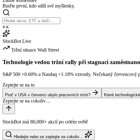
Žádné komentáře
Buďte první, kdo sdílí své myšlenky.
⌘
K
StockBot
Live
Tržní situace
Wall Street
Technologie vedou tržní rally při stagnaci zaměstnano
S&P 500
+0.60%
a Nasdaq
+1.18%
vzrostly. Nečekaný červencový po
Zeptejte se na to
Proč v USA v červenci ubylo pracovních míst?
Které technologické
StockBot zná 80,000+ akcií po celém světě
Hledejte nebo se zeptejte na cokoliv…