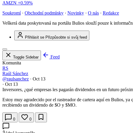
AMZN
+0.59%
Soukromí
·
Obchodní podmínky
·
Novinky
·
O nás
·
Redakce
Veškerá data poskytovaná na portálu Bulios slouží pouze k informač
Přihlásit se
Přizpůsobte si svůj feed
Feed
Toggle Sidebar
Komunita
RS
Raúl Sánchez
@raulsanchez
·
Oct 13
·
Oct 13
Inversores, ¿qué empresas les pagarán dividendos en un futuro próxi
Estoy muy agradecido por el rastreador de cartera aquí en Bulios, ya 
recibiendo un dividendo de
$O
y
$MO
.
0
0