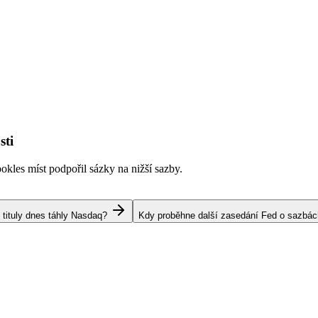
sti
kles míst podpořil sázky na nižší sazby.
 tituly dnes táhly Nasdaq?
Kdy proběhne další zasedání Fed o sazbá