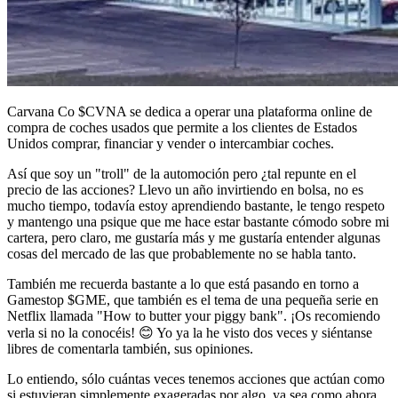
Carvana Co
$CVNA
se dedica a operar una plataforma online de
compra de coches usados que permite a los clientes de Estados
Unidos comprar, financiar y vender o intercambiar coches.
Así que soy un "troll" de la automoción pero ¿tal repunte en el
precio de las acciones? Llevo un año invirtiendo en bolsa, no es
mucho tiempo, todavía estoy aprendiendo bastante, le tengo respeto
y mantengo una psique que me hace estar bastante cómodo sobre mi
cartera, pero claro, me gustaría más y me gustaría entender algunas
cosas del mercado de las que probablemente no se habla tanto.
También me recuerda bastante a lo que está pasando en torno a
Gamestop
$GME
, que también es el tema de una pequeña serie en
Netflix llamada "How to butter your piggy bank". ¡Os recomiendo
verla si no la conocéis! 😊 Yo ya la he visto dos veces y siéntanse
libres de comentarla también, sus opiniones.
Lo entiendo, sólo cuántas veces tenemos acciones que actúan como
si estuvieran simplemente exageradas por algo, ya sea como ahora,