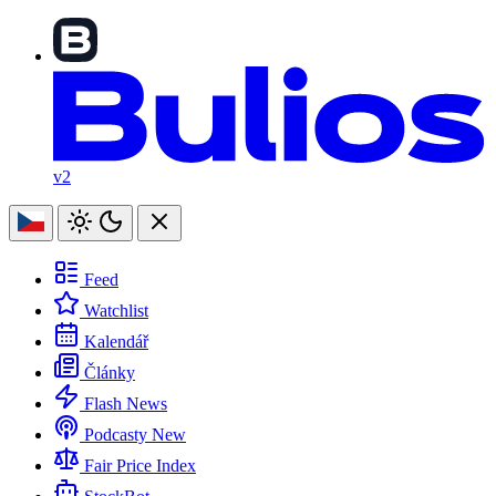
v2
Feed
Watchlist
Kalendář
Články
Flash News
Podcasty
New
Fair Price Index