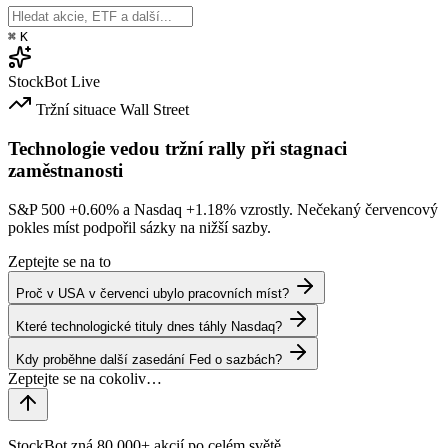
⌘
K
StockBot
Live
Tržní situace
Wall Street
Technologie vedou tržní rally při stagnaci
zaměstnanosti
S&P 500
+0.60%
a Nasdaq
+1.18%
vzrostly. Nečekaný červencový
pokles míst podpořil sázky na nižší sazby.
Zeptejte se na to
Proč v USA v červenci ubylo pracovních míst?
Které technologické tituly dnes táhly Nasdaq?
Kdy proběhne další zasedání Fed o sazbách?
StockBot zná 80,000+ akcií po celém světě