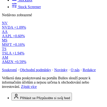
StockBot
Stock Screener
Nedávno zobrazené
NV
NVDA
+1.09%
AA
AAPL
+0.60%
MS
MSFT
+0.16%
TS
TSLA
+1.94%
AM
AMZN
+0.59%
Soukromí
·
Obchodní podmínky
·
Novinky
·
O nás
·
Redakce
Veškerá data poskytovaná na portálu Bulios slouží pouze k
informačním účelům a nejsou určena k obchodování nebo
investování.
Zjistit více
Přihlásit se
Přizpůsobte si svůj feed