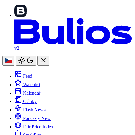
v2
Feed
Watchlist
Kalendář
Články
Flash News
Podcasty
New
Fair Price Index