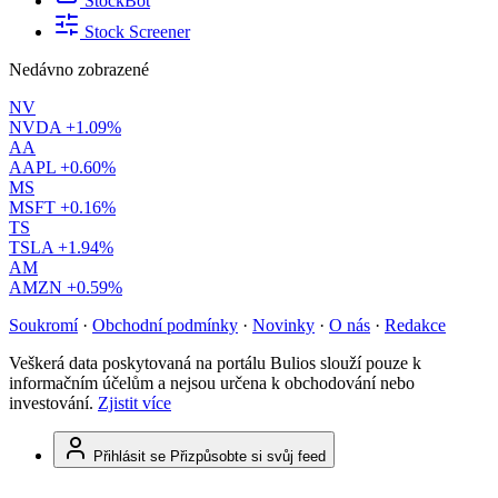
StockBot
Stock Screener
Nedávno zobrazené
NV
NVDA
+1.09%
AA
AAPL
+0.60%
MS
MSFT
+0.16%
TS
TSLA
+1.94%
AM
AMZN
+0.59%
Soukromí
·
Obchodní podmínky
·
Novinky
·
O nás
·
Redakce
Veškerá data poskytovaná na portálu Bulios slouží pouze k
informačním účelům a nejsou určena k obchodování nebo
investování.
Zjistit více
Přihlásit se
Přizpůsobte si svůj feed