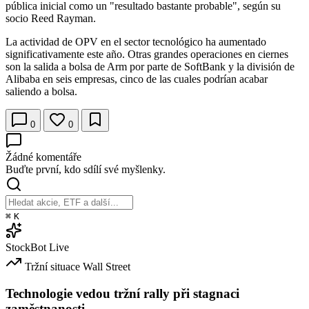
pública inicial como un "resultado bastante probable", según su
socio Reed Rayman.
La actividad de OPV en el sector tecnológico ha aumentado
significativamente este año. Otras grandes operaciones en ciernes
son la salida a bolsa de Arm por parte de SoftBank y la división de
Alibaba en seis empresas, cinco de las cuales podrían acabar
saliendo a bolsa.
0
0
Žádné komentáře
Buďte první, kdo sdílí své myšlenky.
⌘
K
StockBot
Live
Tržní situace
Wall Street
Technologie vedou tržní rally při stagnaci
zaměstnanosti