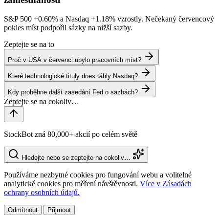
S&P 500
+0.60%
a Nasdaq
+1.18%
vzrostly. Nečekaný červencový
pokles míst podpořil sázky na nižší sazby.
Zeptejte se na to
Proč v USA v červenci ubylo pracovních míst?
Které technologické tituly dnes táhly Nasdaq?
Kdy proběhne další zasedání Fed o sazbách?
StockBot zná 80,000+ akcií po celém světě
Hledejte nebo se zeptejte na cokoliv…
Používáme nezbytné cookies pro fungování webu a volitelné
analytické cookies pro měření návštěvnosti.
Více v Zásadách
ochrany osobních údajů.
Odmítnout
Přijmout