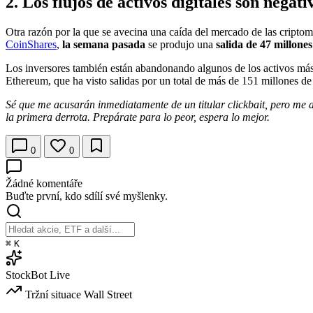
2. Los flujos de activos digitales son negat
Otra razón por la que se avecina una caída del mercado de las cripto
CoinShares
,
la semana pasada
se produjo una
salida de 47 millone
Los inversores también están abandonando algunos de los activos más 
Ethereum, que ha visto salidas por un total de más de 151 millones de
Sé que me acusarán inmediatamente de un titular clickbait, pero me a
la primera derrota. Prepárate para lo peor, espera lo mejor.
0
0
Žádné komentáře
Buďte první, kdo sdílí své myšlenky.
⌘
K
StockBot
Live
Tržní situace
Wall Street