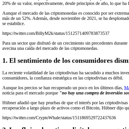
20% de su valor, respectivamente, desde principios de año, lo que ha
Aunque el mercado de las criptomonedas es conocido por ser extremada
más de un 52%. Además, desde noviembre de 2021, se ha desplomado ot
se estabilice.
https://twitter.com/BillyM2k/status/1512571409783873537
Para un sector que disfrutó de un crecimiento sin precedentes durante
avecina una caída del mercado de las criptomonedas.
1. El sentimiento de los consumidores dis
La reciente volatilidad de las criptodivisas ha sacudido a muchos inv
consumidores, la confianza estratégica en las criptodivisas es débil.
Aunque los precios se han recuperado un poco en los últimos días,
Ma
noticia para el mercado porque
"no hay una compra de inversión sos
Hübner añadió que hay pruebas de que el interés por las criptodivisa
recuperación a largo plazo de activos como el Bitcoin, Hübner dijo q
https://twitter.com/CryptoWhale/status/1511869529722437636