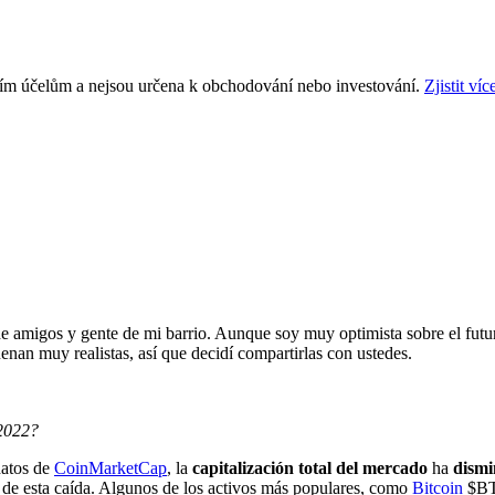
ním účelům a nejsou určena k obchodování nebo investování.
Zjistit víc
 amigos y gente de mi barrio. Aunque soy muy optimista sobre el futur
enan muy realistas, así que decidí compartirlas con ustedes.
 2022?
datos de
CoinMarketCap
, la
capitalización total del mercado
ha
dismi
s de esta caída. Algunos de los activos más populares, como
Bitcoin
$B