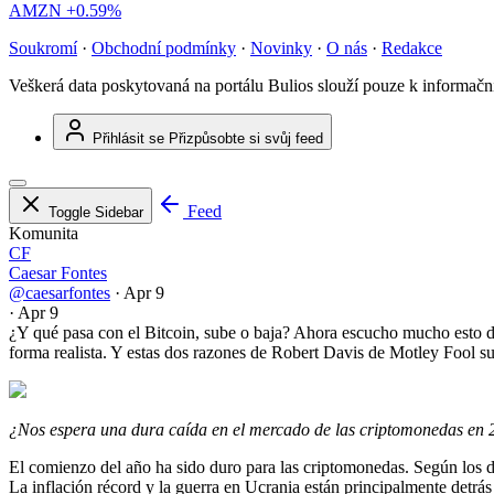
AMZN
+0.59%
Soukromí
·
Obchodní podmínky
·
Novinky
·
O nás
·
Redakce
Veškerá data poskytovaná na portálu Bulios slouží pouze k informač
Přihlásit se
Přizpůsobte si svůj feed
Feed
Toggle Sidebar
Komunita
CF
Caesar Fontes
@caesarfontes
·
Apr 9
·
Apr 9
¿Y qué pasa con el Bitcoin, sube o baja? Ahora escucho mucho esto de
forma realista. Y estas dos razones de Robert Davis de Motley Fool su
¿Nos espera una dura caída en el mercado de las criptomonedas en
El comienzo del año ha sido duro para las criptomonedas. Según los 
La inflación récord y la guerra en Ucrania están principalmente detrá