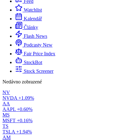
Feed
Watchlist
Kalendář
Články
Flash News
Podcasty
New
Fair Price Index
StockBot
Stock Screener
Nedávno zobrazené
NV
NVDA
+1.09%
AA
AAPL
+0.60%
MS
MSFT
+0.16%
TS
TSLA
+1.94%
AM