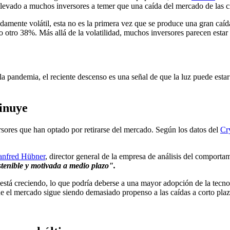
 llevado a muchos inversores a temer que una caída del mercado de las c
mente volátil, esta no es la primera vez que se produce una gran caíd
ro 38%. Más allá de la volatilidad, muchos inversores parecen estar p
 la pandemia, el reciente descenso es una señal de que la luz puede es
minuye
ersores que han optado por retirarse del mercado. Según los datos del
Cr
nfred Hübner
, director general de la empresa de análisis del comportam
tenible y motivada a medio plazo".
s está creciendo, lo que podría deberse a una mayor adopción de la tec
ue el mercado sigue siendo demasiado propenso a las caídas a corto plaz