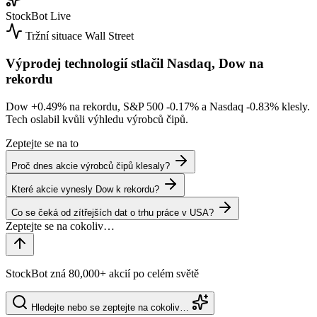
StockBot
Live
Tržní situace
Wall Street
Výprodej technologií stlačil Nasdaq, Dow na
rekordu
Dow
+0.49%
na rekordu, S&P 500
-0.17%
a Nasdaq
-0.83%
klesly.
Tech oslabil kvůli výhledu výrobců čipů.
Zeptejte se na to
Proč dnes akcie výrobců čipů klesaly?
Které akcie vynesly Dow k rekordu?
Co se čeká od zítřejších dat o trhu práce v USA?
StockBot zná 80,000+ akcií po celém světě
Hledejte nebo se zeptejte na cokoliv…