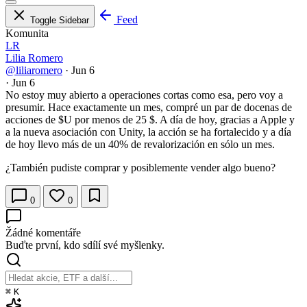
Feed
Toggle Sidebar
Komunita
LR
Lilia Romero
@liliaromero
·
Jun 6
·
Jun 6
No estoy muy abierto a operaciones cortas como esa, pero voy a
presumir. Hace exactamente un mes, compré un par de docenas de
acciones de
$U
por menos de 25 $. A día de hoy, gracias a Apple y
a la nueva asociación con Unity, la acción se ha fortalecido y a día
de hoy llevo más de un 40% de revalorización en sólo un mes.
¿También pudiste comprar y posiblemente vender algo bueno?
0
0
Žádné komentáře
Buďte první, kdo sdílí své myšlenky.
⌘
K