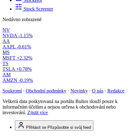
StockBot
Stock Screener
Nedávno zobrazené
NV
NVDA
-1.15%
AA
AAPL
-0.61%
MS
MSFT
+2.32%
TS
TSLA
+0.78%
AM
AMZN
-0.19%
Soukromí
·
Obchodní podmínky
·
Novinky
·
O nás
·
Redakce
Veškerá data poskytovaná na portálu Bulios slouží pouze k
informačním účelům a nejsou určena k obchodování nebo
investování.
Zjistit více
Přihlásit se
Přizpůsobte si svůj feed