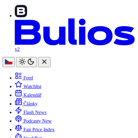
v2
Feed
Watchlist
Kalendář
Články
Flash News
Podcasty
New
Fair Price Index